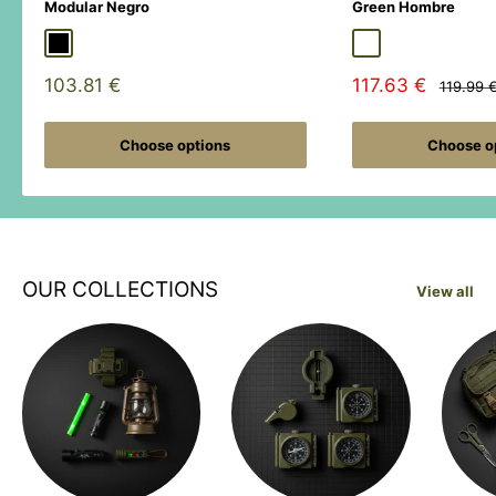
Modular Negro
Green Hombre
Black
Duck Hunter
MultiCamÂ® Black
Adaptive Green
Shadow Grey
Sale
Sale
103.81 €
117.63 €
Regular
119.99 
price
price
price
Choose options
Choose o
OUR COLLECTIONS
View all