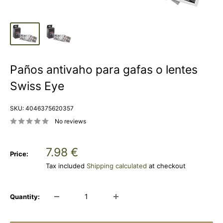
Paños antivaho para gafas o lentes
Swiss Eye
SKU:
4046375620357
No reviews
Sale
7.98 €
Price:
price
Tax included
Shipping calculated
at checkout
Quantity: