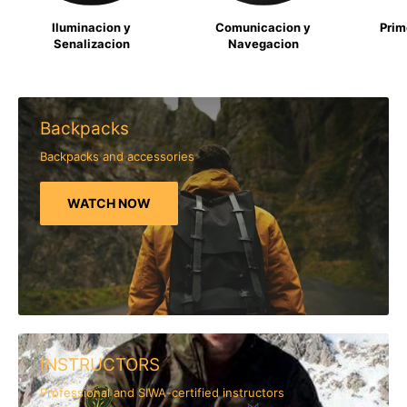
Iluminacion y
Comunicacion y
Prim
Senalizacion
Navegacion
Backpacks
Backpacks and accessories
WATCH NOW
INSTRUCTORS
Professional and SIWA-certified instructors