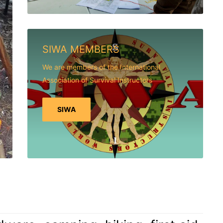
SIWA MEMBERS
We are members of the International
Association of Survival Instructors
SIWA