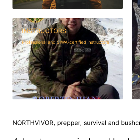
INSTRUCTORS
Professional and SIWA-certified instructors
NORTHVIVOR, prepper, survival and bushcra