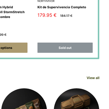
NORTHVIVOR
DEL
n Hybrid
Kit de Supervivencia Completo
Delt
ll StormStretch
Ver
Sale
179.95 €
Regular
184.17 €
Hombre
price
price
Sa
20
pr
y
lar
.99 €
e
Sold out
options
View all