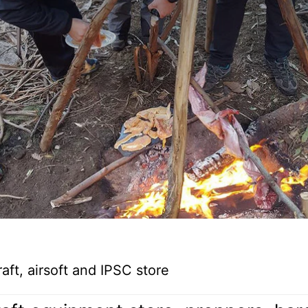
ft, airsoft and IPSC store