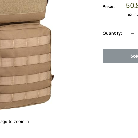
Sal
50.
Price:
pri
Tax i
Quantity:
Sol
mage to zoom in