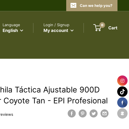
Can we help you?
Language
Login / Signup
0
Cart
English
My account
hila Táctica Ajustable 900D
r Coyote Tan - EPI Profesional
reviews