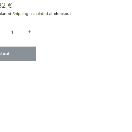
e
82 €
ce
ncluded
Shipping calculated
at checkout
d out