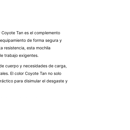
or Coyote Tan es el complemento
u equipamiento de forma segura y
a resistencia, esta mochila
e trabajo exigentes.
s de cuerpo y necesidades de carga,
les. El color Coyote Tan no solo
ráctico para disimular el desgaste y
nimiento, técnicos de campo y
tas y equipos de protección
ión versátil que no compromete la
iento esencial al alcance.