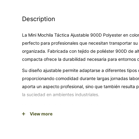
Description
La Mini Mochila Táctica Ajustable 900D Polyester en col
perfecto para profesionales que necesitan transportar s
organizada. Fabricada con tejido de poliéster 900D de alt
compacta ofrece la durabilidad necesaria para entornos d
Su diseño ajustable permite adaptarse a diferentes tipo
proporcionando comodidad durante largas jornadas labora
aporta un aspecto profesional, sino que también resulta p
la suciedad en ambientes industriales.
Ideal para trabajadores de seguridad, personal de mante
profesionales que requieren movilidad con sus herramien
View more
individual. Su tamaño compacto la convierte en una soluc
libertad de movimiento mientras mantiene todo el equipam