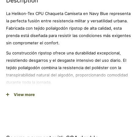
Description
La Helikon-Tex CPU Chaqueta Camiseta en Navy Blue representa
la perfecta fusión entre resistencia militar y versatilidad urbana.
Fabricada con tejido polialgodón ripstop de alta calidad, esta
prenda está diseñada para resistir las condiciones más exigentes
sin comprometer el confort.
Su construcción ripstop ofrece una durabilidad excepcional,
resistiendo desgarros y el desgaste intensivo del uso diario. El
tejido polialgodón combina la resistencia del poliéster con la
transpirabilidad natural del algodón, proporcionando comodidad
durante toda la jornada.
El color navy blue aporta elegancia y versatilidad, adaptándose
View more
perfectamente tanto a actividades outdoor como al uso urbano
casual. Su diseño ergonómico en talla XX-Large garantiza libertad
de movimiento sin restricciones.
Helikon-Tex es sinónimo de calidad militar reconocida
mundialmente, aplicando estándares de fabricación que