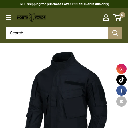
Skip
FREE shipping for purchases over €99.99 (Peninsula only)
to
0
NORTHVIVOR
content