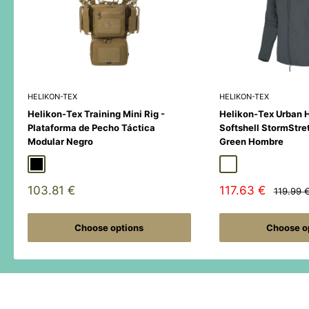
HELIKON-TEX
HELIKON-TEX
Helikon-Tex Training Mini Rig -
Helikon-Tex Urban 
Plataforma de Pecho Táctica
Softshell StormStre
Modular Negro
Green Hombre
Black
Duck Hunter
MultiCamÂ® Black
Adaptive Green
Shadow Grey
Sale
Sale
103.81 €
117.63 €
Regular
119.99 
price
price
price
Choose options
Choose o