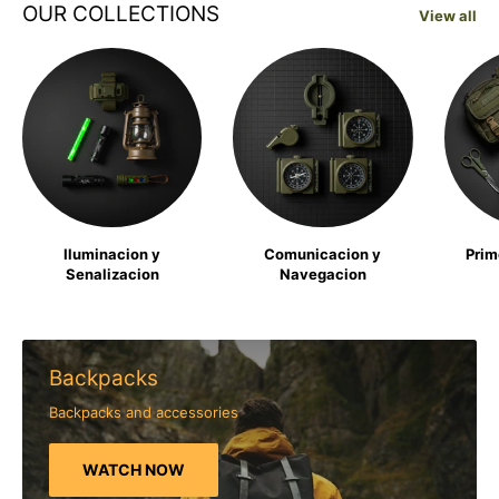
OUR COLLECTIONS
View all
Iluminacion y
Comunicacion y
Prim
Senalizacion
Navegacion
Backpacks
Backpacks and accessories
WATCH NOW