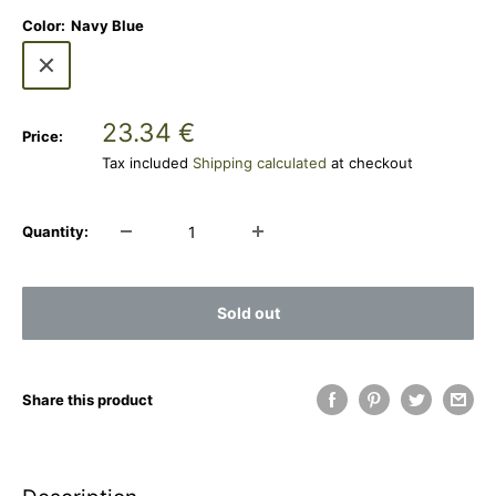
Color:
Navy Blue
Navy
Blue
Sale
23.34 €
Price:
price
Tax included
Shipping calculated
at checkout
Quantity:
Sold out
Share this product