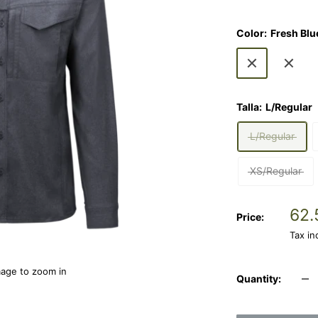
Color:
Fresh Blu
Fresh
Moss
Blue
Green
B
Denim
Talla:
L/Regular
L/Regular
XS/Regular
Sal
62.
Price:
pri
Tax i
mage to zoom in
Quantity: