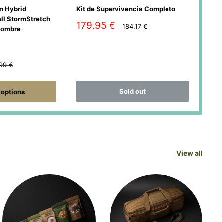
n Hybrid
Kit de Supervivencia Completo
Delt
ll StormStretch
Ver
Sale
179.95 €
Regular
184.17 €
Hombre
price
price
Sa
20
pr
y
lar
.99 €
e
Sold out
options
View all