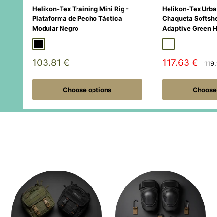
Helikon-Tex Training Mini Rig -
Helikon-Tex Urba
Plataforma de Pecho Táctica
Chaqueta Softshe
Modular Negro
Adaptive Green 
Black
Duck Hunter
MultiCamÂ® Black
Adaptive Green
Shadow Gre
Sale
Sale
103.81 €
117.63 €
Regu
119
pric
price
price
Choose options
Choose 