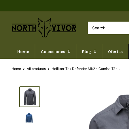
Skip
to
content
NORTHVIVOR
Home
Colecciones
Blog
Ofertas
Home
All products
Helikon-Tex Defender Mk2 - Camisa Tác...