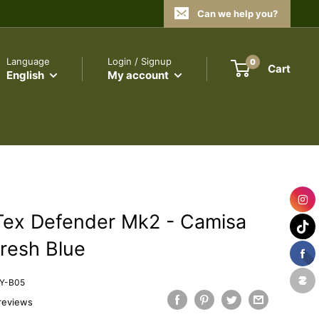
Can we help you?
Language
Login / Signup
0
Cart
English
My account
Tex Defender Mk2 - Camisa
Fresh Blue
Y-B05
reviews