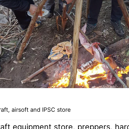
ft, airsoft and IPSC store
aft equipment store, preppers, hardw