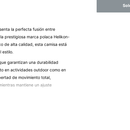
Sol
enta la perfecta fusión entre
 la prestigiosa marca polaca Helikon-
o de alta calidad, esta camisa está
estilo.
 que garantizan una durabilidad
anto en actividades outdoor como en
bertad de movimiento total,
 mientras mantiene un ajuste
do perfectamente con equipamiento
e está optimizada para ofrecer el
antizando comodidad durante el uso