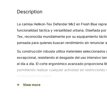
Description
La camisa Helikon-Tex Defender Mk2 en Fresh Blue repres
funcionalidad táctica y versatilidad urbana. Diseñada por
Tex, reconocida mundialmente por su equipamiento táctic
pensada para quienes buscan rendimiento sin renunciar al 
Su construcción robusta utiliza materiales seleccionados
excepcional, resistiendo el desgaste del uso intensivo t
el día a día. El corte ergonómico avanzado proporciona li
permitiendo realizar cualquier actividad sin restricciones
profesional impecable.
El color Fresh Blue aporta versatilidad única, combinan
View more
táctico especializado y ropa casual urbana. La talla Larg
ajuste perfecto en complexiones medianas-grandes, gar
prolongado.