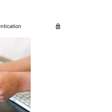
tdoor, actividades tácticas
 superior en su vestuario diario. Una
a reputación internacional de
ntication
idad para uso intensivo y durabilidad
tal sin comprometer el ajuste
equipamiento táctico y ropa casual
ocida mundialmente en equipamiento
iones medianas-grandes y uso