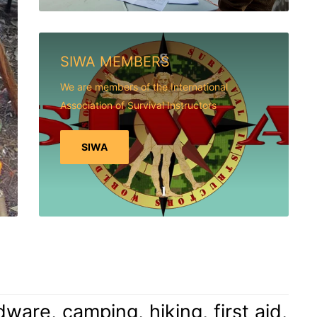
SIWA MEMBERS
We are members of the International
Association of Survival Instructors
SIWA
are, camping, hiking, first aid,