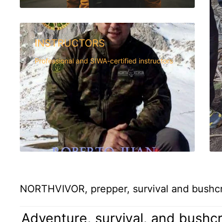
INSTRUCTORS
Professional and SIWA-certified instructors
NORTHVIVOR, prepper, survival and bushcra
Adventure, survival, and bushcr