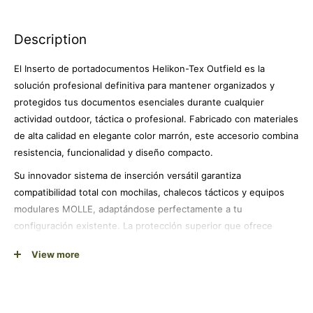
Description
El Inserto de portadocumentos Helikon-Tex Outfield es la
solución profesional definitiva para mantener organizados y
protegidos tus documentos esenciales durante cualquier
actividad outdoor, táctica o profesional. Fabricado con materiales
de alta calidad en elegante color marrón, este accesorio combina
resistencia, funcionalidad y diseño compacto.
Su innovador sistema de inserción versátil garantiza
compatibilidad total con mochilas, chalecos tácticos y equipos
modulares MOLLE, adaptándose perfectamente a tu
configuración existente. La protección superior que ofrece
mantiene documentos, mapas, tarjetas y material sensible
View more
completamente seguros ante la humedad, polvo y condiciones
climáticas extremas.
Con dimensiones optimizadas que maximizan la funcionalidad sin