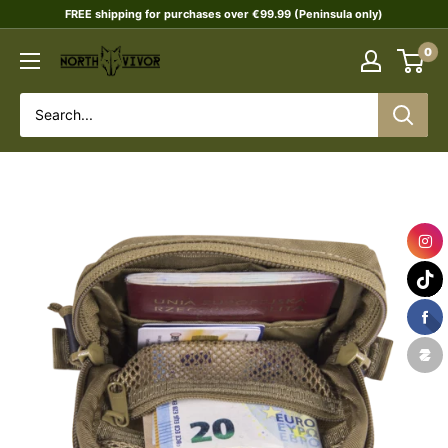
Skip
FREE shipping for purchases over €99.99 (Peninsula only)
to
0
NORTHVIVOR
content