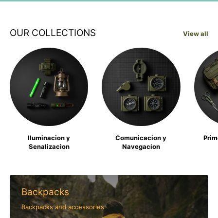
OUR COLLECTIONS
View all
Iluminacion y
Comunicacion y
Prim
Senalizacion
Navegacion
Backpacks
Backpacks and accessories