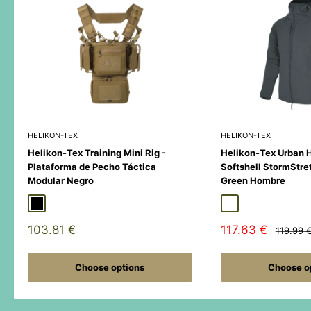
HELIKON-TEX
HELIKON-TEX
Helikon-Tex Training Mini Rig -
Helikon-Tex Urban 
Plataforma de Pecho Táctica
Softshell StormStre
Modular Negro
Green Hombre
Black
Duck Hunter
MultiCamÂ® Black
Adaptive Green
Shadow Grey
Sale
Sale
103.81 €
117.63 €
Regular
119.99 
price
price
price
Choose options
Choose o