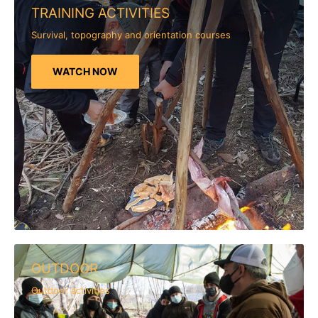
TRAINING ACTIVITIES
Survival, topography and orientation courses
WATCH NOW
OUTDOOR
Outdoor activities