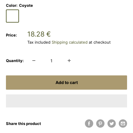
Color:
Coyote
Coyote
Sale
18.28 €
Price:
price
Tax included
Shipping calculated
at checkout
Quantity:
Add to cart
Share this product