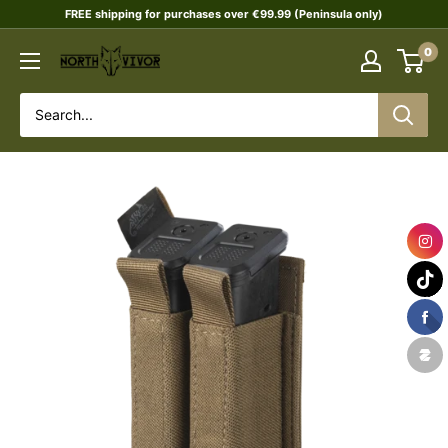
Skip
FREE shipping for purchases over €99.99 (Peninsula only)
to
0
NORTHVIVOR
content