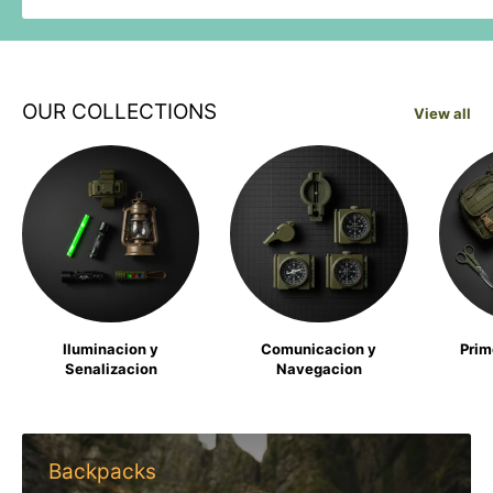
OUR COLLECTIONS
View all
Iluminacion y
Comunicacion y
Prim
Senalizacion
Navegacion
Backpacks