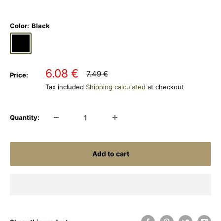
Color:
Black
Black
Olive
Shadow
Green
Grey
Sale
6.08 €
Regular
7.49 €
Price:
price
price
Tax included
Shipping calculated
at checkout
Quantity:
Add to cart