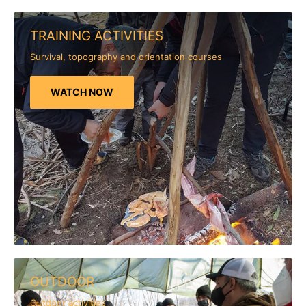
TRAINING ACTIVITIES
Survival, topography and orientation courses
WATCH NOW
OUTDOOR
Outdoor activities