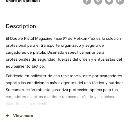
Share this product
Description
El Double Pistol Magazine Insert® de Helikon-Tex es la solución
profesional para el transporte organizado y seguro de
cargadores de pistola. Diseñado específicamente para
profesionales de seguridad, fuerzas del orden y entusiastas del
equipamiento táctico.
Fabricado en poliéster de alta resistencia, este portacargadores
soporta las condiciones más exigentes del uso táctico y outdoor.
Su construcción robusta garantiza protección óptima para tus
cargadores mientras mantiene un acceso rápido y silencioso
cuando más lo necesitas.
Con un peso ultraligero de tan solo 37 gramos, no compromete
View more
la movilidad ni añade carga innecesaria a tu equipamiento. Su
diseño modular se integra perfectamente con chalecos tácticos,