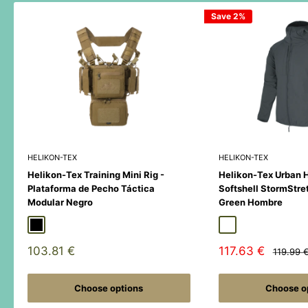
Save 2%
HELIKON-TEX
HELIKON-TEX
Helikon-Tex Training Mini Rig -
Helikon-Tex Urban 
Plataforma de Pecho Táctica
Softshell StormStre
Modular Negro
Green Hombre
Black
Duck Hunter
MultiCamÂ® Black
Adaptive Green
Shadow Grey
Sale
Sale
103.81 €
117.63 €
Regular
119.99 
price
price
price
Choose options
Choose o