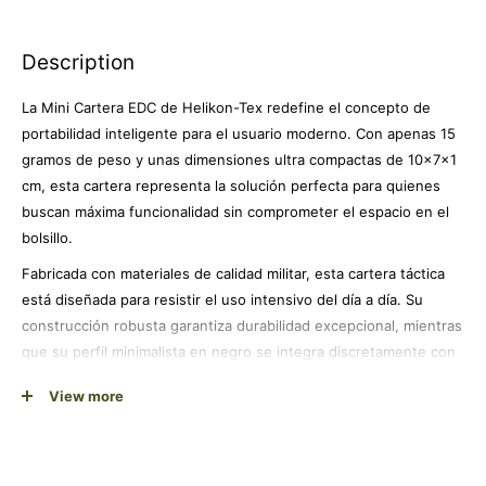
Description
La Mini Cartera EDC de Helikon-Tex redefine el concepto de
portabilidad inteligente para el usuario moderno. Con apenas 15
gramos de peso y unas dimensiones ultra compactas de 10x7x1
cm, esta cartera representa la solución perfecta para quienes
buscan máxima funcionalidad sin comprometer el espacio en el
bolsillo.
Fabricada con materiales de calidad militar, esta cartera táctica
está diseñada para resistir el uso intensivo del día a día. Su
construcción robusta garantiza durabilidad excepcional, mientras
que su perfil minimalista en negro se integra discretamente con
cualquier estilo, desde urbano hasta outdoor.
View more
Ideal para profesionales, entusiastas del EDC (Every Day Carry) y
usuarios que valoran la eficiencia. Su diseño inteligente permite
llevar lo esencial de forma organizada, convirtiéndola en el