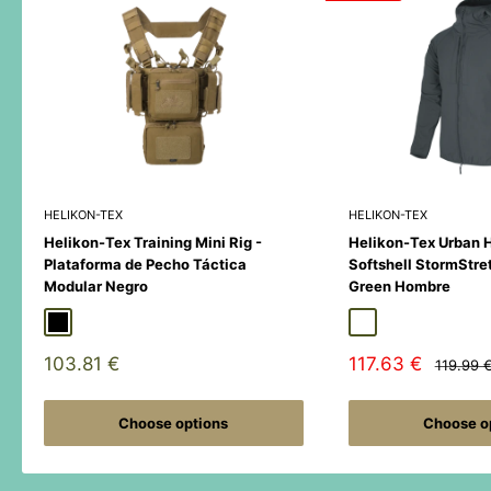
HELIKON-TEX
HELIKON-TEX
Helikon-Tex Training Mini Rig -
Helikon-Tex Urban 
Plataforma de Pecho Táctica
Softshell StormStre
Modular Negro
Green Hombre
Black
Duck Hunter
MultiCamÂ® Black
Adaptive Green
Shadow Grey
Sale
Sale
103.81 €
117.63 €
Regular
119.99 
price
price
price
Choose options
Choose o