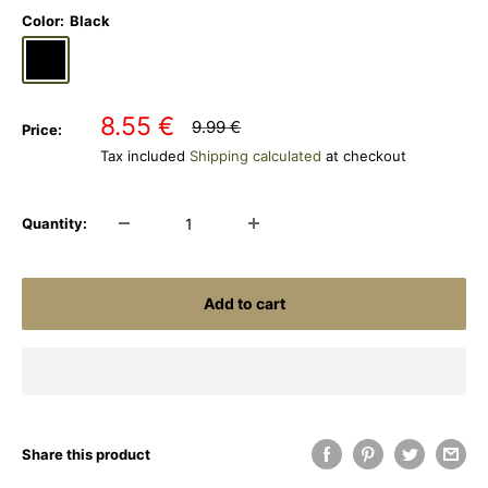
Color:
Black
Black
Coyote
Desert
Multicam
Olive
Shadow
Night
Black
Green
Grey
Camo
Sale
8.55 €
Regular
9.99 €
Price:
price
price
Tax included
Shipping calculated
at checkout
Quantity:
Add to cart
Share this product