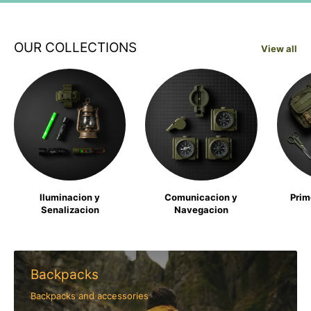
OUR COLLECTIONS
View all
Iluminacion y
Comunicacion y
Prim
Senalizacion
Navegacion
Backpacks
Backpacks and accessories