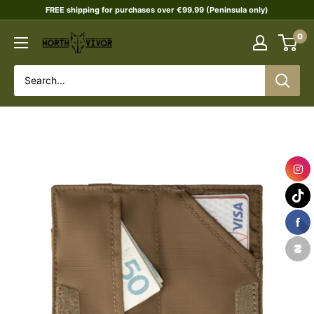
Skip
FREE shipping for purchases over €99.99 (Peninsula only)
to
0
NORTHVIVOR
content