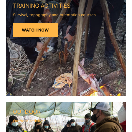
TRAINING ACTIVITIES
Survival, topography and orientation courses
WATCH NOW
OUTDOOR
Outdoor activities