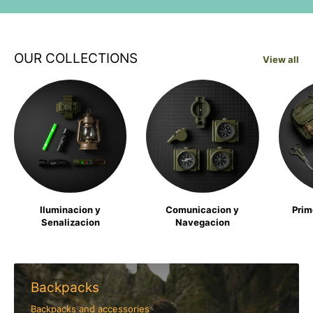
OUR COLLECTIONS
View all
Iluminacion y
Comunicacion y
Prim
Senalizacion
Navegacion
Backpacks
Backpacks and accessories