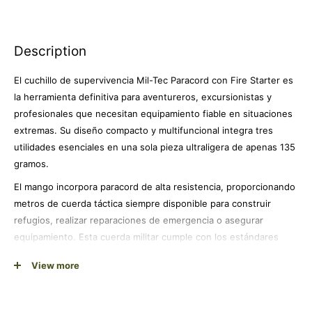
Description
El cuchillo de supervivencia Mil-Tec Paracord con Fire Starter es
la herramienta definitiva para aventureros, excursionistas y
profesionales que necesitan equipamiento fiable en situaciones
extremas. Su diseño compacto y multifuncional integra tres
utilidades esenciales en una sola pieza ultraligera de apenas 135
gramos.
El mango incorpora paracord de alta resistencia, proporcionando
metros de cuerda táctica siempre disponible para construir
refugios, realizar reparaciones de emergencia o asegurar
equipamiento. Esta cuerda militar cumple con los estándares
más exigentes y puede soportar grandes tensiones cuando más
View more
lo necesitas.
Incluye un fire starter integrado que te permite encender fuego
rápidamente incluso en condiciones meteorológicas adversas,