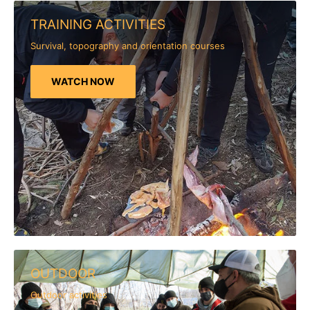
TRAINING ACTIVITIES
Survival, topography and orientation courses
WATCH NOW
OUTDOOR
Outdoor activities