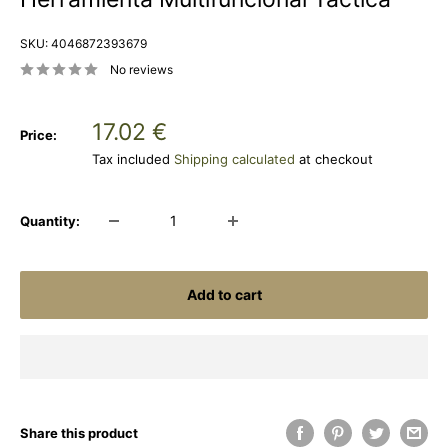
SKU:
4046872393679
No reviews
Sale
17.02 €
Price:
price
Tax included
Shipping calculated
at checkout
Quantity:
Add to cart
Share this product