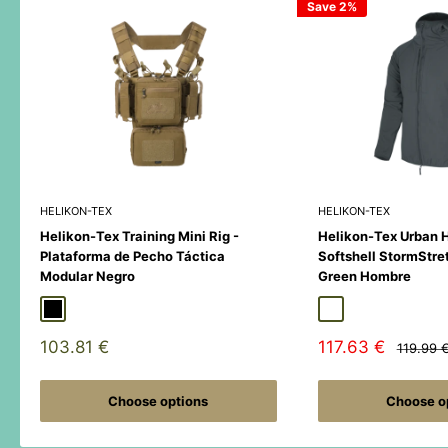
Save 2%
HELIKON-TEX
HELIKON-TEX
Helikon-Tex Training Mini Rig -
Helikon-Tex Urban 
Plataforma de Pecho Táctica
Softshell StormStre
Modular Negro
Green Hombre
Black
Duck Hunter
MultiCamÂ® Black
Adaptive Green
Shadow Grey
Sale
Sale
103.81 €
117.63 €
Regular
119.99 
price
price
price
Choose options
Choose o