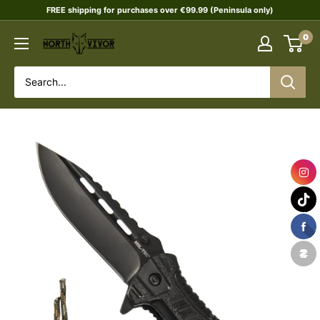
Skip
FREE shipping for purchases over €99.99 (Peninsula only)
to
0
NORTHVIVOR
content