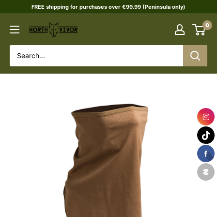
Skip
FREE shipping for purchases over €99.99 (Peninsula only)
to
0
NORTHVIVOR
content