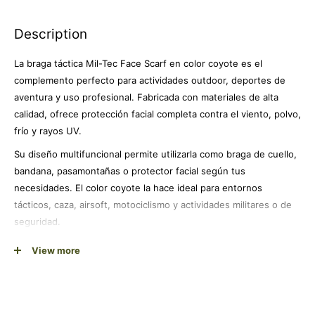
Description
La braga táctica Mil-Tec Face Scarf en color coyote es el
complemento perfecto para actividades outdoor, deportes de
aventura y uso profesional. Fabricada con materiales de alta
calidad, ofrece protección facial completa contra el viento, polvo,
frío y rayos UV.
Su diseño multifuncional permite utilizarla como braga de cuello,
bandana, pasamontañas o protector facial según tus
necesidades. El color coyote la hace ideal para entornos
tácticos, caza, airsoft, motociclismo y actividades militares o de
seguridad.
Con un peso ultraligero de apenas 31 gramos, es fácil de
View more
transportar y almacenar. Su tejido transpirable garantiza
comodidad durante uso prolongado, mientras que su
construcción resistente asegura durabilidad en condiciones
exigentes. Compatible con cascos, gafas y otros equipos de