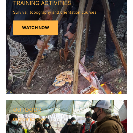
TRAINING ACTIVITIES
Survival, topography and orientation courses
WATCH NOW
OUTDOOR
Outdoor activities