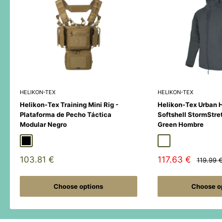
HELIKON-TEX
HELIKON-TEX
Helikon-Tex Training Mini Rig -
Helikon-Tex Urban 
Plataforma de Pecho Táctica
Softshell StormStre
Modular Negro
Green Hombre
Black
Duck Hunter
MultiCamÂ® Black
Adaptive Green
Shadow Grey
Sale
Sale
103.81 €
117.63 €
Regular
119.99 
price
price
price
Choose options
Choose o