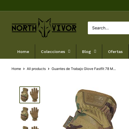
Skip
to
content
NORTHVIVOR
Home
Colecciones
Blog
Ofertas
Home
All products
Guantes de Trabajo Glove Fastfit 78 M...