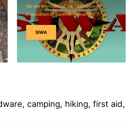
We are members of the International
Association of Survival Instructors
SIWA
are, camping, hiking, first aid,