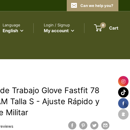
Can we help you?
Language
Login / Signup
0
Cart
English
My account
de Trabajo Glove Fastfit 78
 Talla S - Ajuste Rápido y
 Militar
reviews