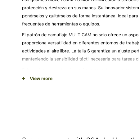
protección y destreza en sus manos. Su innovador sistem
ponérselos y quitárselos de forma instantánea, ideal par
frecuentes de herramientas o equipos.
El patrón de camuflaje MULTICAM no solo ofrece un aspec
proporciona versatilidad en diferentes entornos de traba
actividades al aire libre. La talla S garantiza un ajuste
manteniendo la sensibilidad táctil necesaria para tareas d
Fabricados con materiales resistentes, estos guantes c
un uso prolongado. Su diseño ergonómico se adapta a la 
View more
reduciendo la fatiga durante jornadas largas de trabajo. 
construcción, mecánicos, jardineros y cualquier actividad
sacrificar la movilidad de los dedos.
Sistema Fastfit: ajuste rápido sin velcro ni cierres com
Patrón MULTICAM: camuflaje versátil para diferentes e
Talla S: ajuste perfecto para manos pequeñas con má