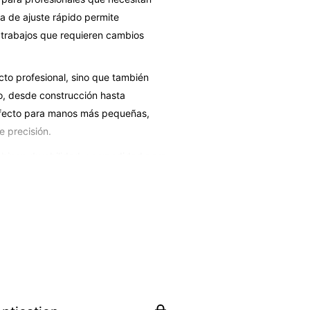
a de ajuste rápido permite
a trabajos que requieren cambios
to profesional, sino que también
jo, desde construcción hasta
 perfecto para manos más pequeñas,
e precisión.
ombinan durabilidad y comodidad para
forma natural de la mano,
Perfectos para profesionales de la
 que requiera protección sin
plicados
ntornos de trabajo
xima destreza