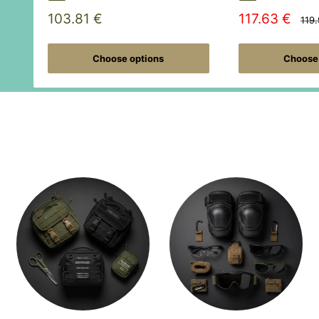
Sale
Sale
103.81 €
117.63 €
Regu
119
pric
price
price
Choose options
Choose 