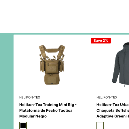
Save 2%
HELIKON-TEX
HELIKON-TEX
Helikon-Tex Training Mini Rig -
Helikon-Tex Urba
Plataforma de Pecho Táctica
Chaqueta Softshe
Modular Negro
Adaptive Green 
Black
Duck Hunter
MultiCamÂ® Black
Adaptive Green
Shadow Gre