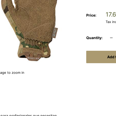
Sal
17.
Price:
pri
Tax i
Quantity:
Add 
mage to zoom in
para profesionales que necesitan