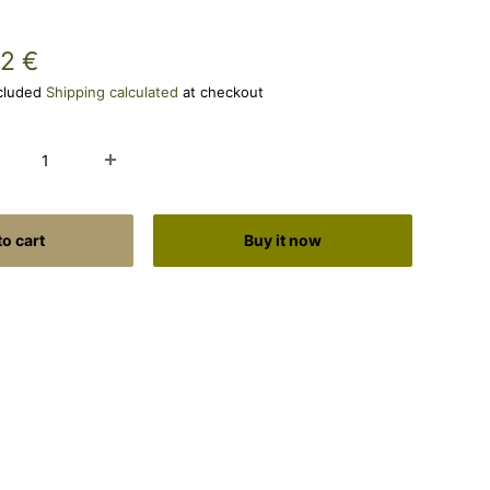
e
62 €
ce
ncluded
Shipping calculated
at checkout
to cart
Buy it now