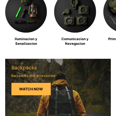
Iluminacion y
Comunicacion y
Prim
Senalizacion
Navegacion
Backpacks
Backpacks and accessories
WATCH NOW