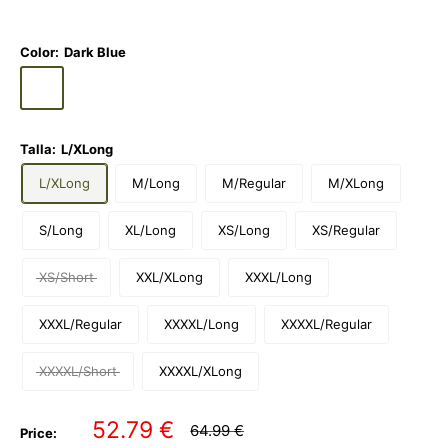
Color:
Dark Blue
Dark
Blue
Talla:
L/XLong
L/XLong
M/Long
M/Regular
M/XLong
S/Long
XL/Long
XS/Long
XS/Regular
XS/Short
XXL/XLong
XXXL/Long
XXXL/Regular
XXXXL/Long
XXXXL/Regular
XXXXL/Short
XXXXL/XLong
Sale
52.79 €
Regular
64.99 €
Price:
price