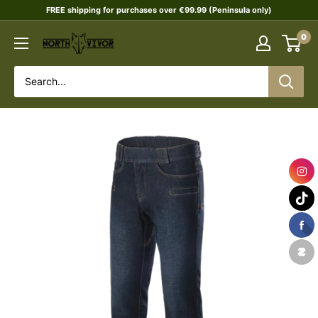
Skip
FREE shipping for purchases over €99.99 (Peninsula only)
to
0
NORTHVIVOR
content