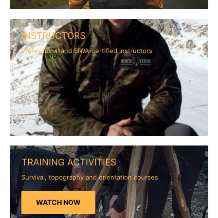
INSTRUCTORS
Professional and SIWA-certified instructors
TRAINING ACTIVITIES
Survival, topography and orientation courses
WATCH NOW