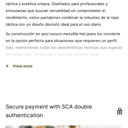
táctica y estética urbana. Diseñados para profesionales y
entusiastas que buscan versatilidad sin comprometer el
rendimiento, estos pantalones combinan la robustez de la ropa
táctica con un diseño discreto ideal para el uso diario.
Su construcción en azul oscuro mezclilla mid jeans los convierte
en la opción perfecta para situaciones que requieren un perfil
bajo, manteniendo todas las características técnicas que esperas
de Helikon-Tex. El concepto Greyman permite pasar
desapercibido en entornos urbanos mientras conservas la
View more
funcionalidad táctica completa.
Fabricados con materiales de alta calidad, estos pantalones
ofrecen durabilidad excepcional y resistencia al desgaste diario.
Su diseño versátil los hace perfectos para todo el año,
adaptándose a diferentes condiciones climáticas y situaciones.
La talla W34-L36 proporciona un ajuste cómodo con libertad de
Secure payment with SCA double
movimiento, esencial tanto para actividades profesionales como
authentication
para el uso casual.