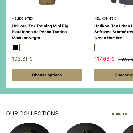
HELIKON-TEX
HELIKON-TEX
Helikon-Tex Training Mini Rig -
Helikon-Tex Urban 
Plataforma de Pecho Táctica
Softshell StormStre
Modular Negro
Green Hombre
Black
Duck Hunter
MultiCamÂ® Black
Adaptive Green
Shadow Grey
Sale
Sale
103.81 €
117.63 €
Regular
119.99 
price
price
price
Choose options
Choose o
OUR COLLECTIONS
View all