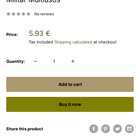
No reviews
Sale
5.93 €
Price:
price
Tax included
Shipping calculated
at checkout
Quantity:
Add to cart
Buy it now
Share this product