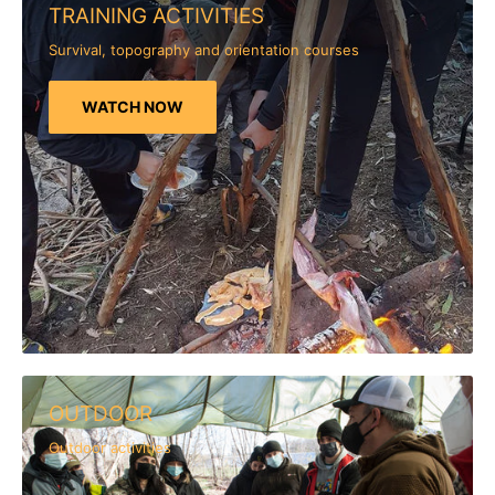
TRAINING ACTIVITIES
Survival, topography and orientation courses
WATCH NOW
OUTDOOR
Outdoor activities