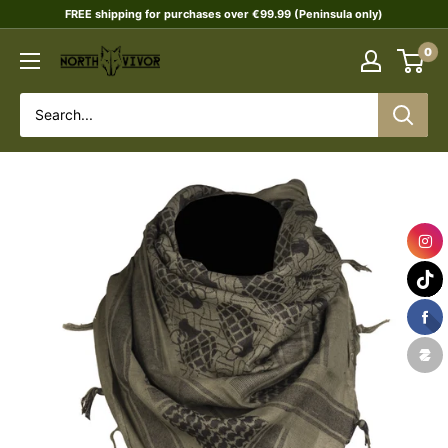
Skip
FREE shipping for purchases over €99.99 (Peninsula only)
to
0
NORTHVIVOR
content