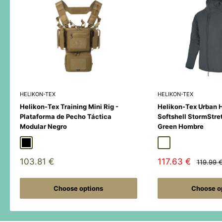
HELIKON-TEX
HELIKON-TEX
Helikon-Tex Training Mini Rig -
Helikon-Tex Urban 
Plataforma de Pecho Táctica
Softshell StormStre
Modular Negro
Green Hombre
Black
Duck Hunter
MultiCamÂ® Black
Adaptive Green
Shadow Grey
Sale
Sale
103.81 €
117.63 €
Regular
119.99 
price
price
price
Choose options
Choose o