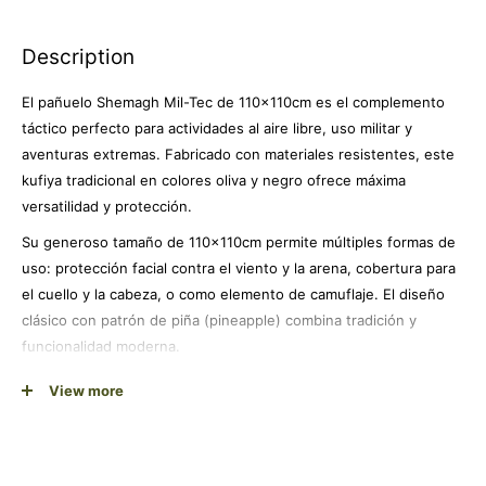
Description
El pañuelo Shemagh Mil-Tec de 110x110cm es el complemento
táctico perfecto para actividades al aire libre, uso militar y
aventuras extremas. Fabricado con materiales resistentes, este
kufiya tradicional en colores oliva y negro ofrece máxima
versatilidad y protección.
Su generoso tamaño de 110x110cm permite múltiples formas de
uso: protección facial contra el viento y la arena, cobertura para
el cuello y la cabeza, o como elemento de camuflaje. El diseño
clásico con patrón de piña (pineapple) combina tradición y
funcionalidad moderna.
Ideal para militares, cazadores, senderistas, motociclistas y
View more
entusiastas de actividades outdoor. Los colores oliva y negro
proporcionan discreción y se adaptan perfectamente a entornos
naturales y urbanos. Su construcción robusta garantiza