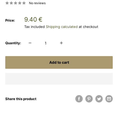
No reviews
Sale
9.40 €
Price:
price
Tax included
Shipping calculated
at checkout
Quantity:
Add to cart
Share this product