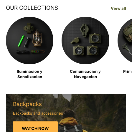
OUR COLLECTIONS
View all
Iluminacion y
Comunicacion y
Prim
Senalizacion
Navegacion
Backpacks
Backpacks and accessories
WATCH NOW