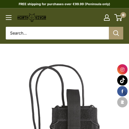
Skip
FREE shipping for purchases over €99.99 (Peninsula only)
to
0
NORTHVIVOR
content