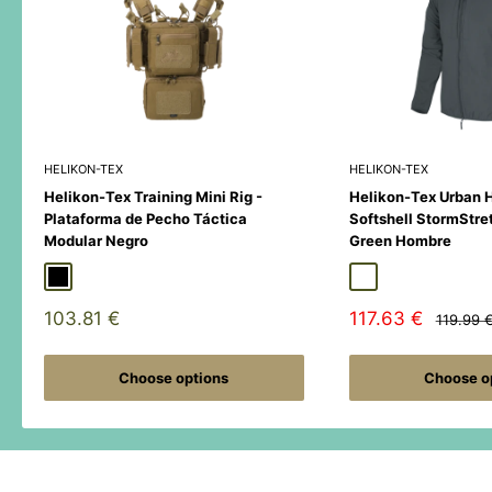
HELIKON-TEX
HELIKON-TEX
Helikon-Tex Training Mini Rig -
Helikon-Tex Urban 
Plataforma de Pecho Táctica
Softshell StormStre
Modular Negro
Green Hombre
Black
Duck Hunter
MultiCamÂ® Black
Adaptive Green
Shadow Grey
Sale
Sale
103.81 €
117.63 €
Regular
119.99 
price
price
price
Choose options
Choose o