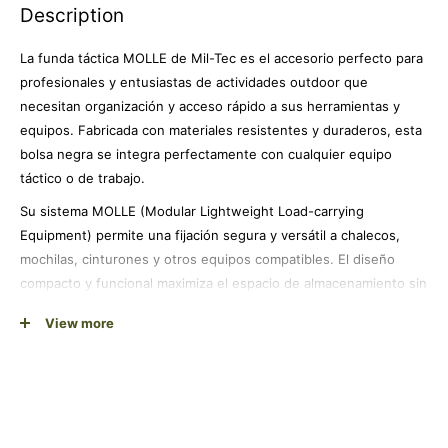
Description
La funda táctica MOLLE de Mil-Tec es el accesorio perfecto para
profesionales y entusiastas de actividades outdoor que
necesitan organización y acceso rápido a sus herramientas y
equipos. Fabricada con materiales resistentes y duraderos, esta
bolsa negra se integra perfectamente con cualquier equipo
táctico o de trabajo.
Su sistema MOLLE (Modular Lightweight Load-carrying
Equipment) permite una fijación segura y versátil a chalecos,
mochilas, cinturones y otros equipos compatibles. El diseño
compacto y funcional maximiza el espacio de almacenamiento sin
añadir volumen innecesario.
View more
Ideal para fuerzas de seguridad, personal militar, trabajadores de
emergencias, cazadores, senderistas y cualquier profesional que
requiera tener sus herramientas organizadas y al alcance
inmediato. Su construcción robusta garantiza un rendimiento
fiable en las condiciones más exigentes.