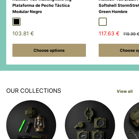
Plataforma de Pecho Táctica
Softshell StormStre
Modular Negro
Green Hombre
Black
Duck Hunter
MultiCamÂ® Black
Adaptive Green
Shadow Grey
Sale
Sale
103.81 €
117.63 €
Regular
119.99 
price
price
price
Choose options
Choose o
OUR COLLECTIONS
View all