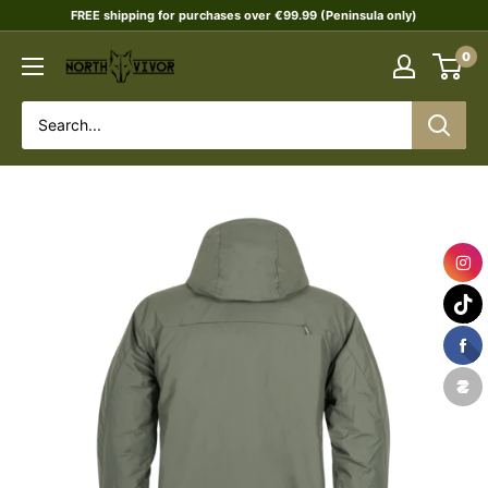
Skip
FREE shipping for purchases over €99.99 (Peninsula only)
to
0
NORTHVIVOR
content