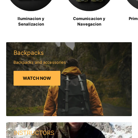
Iluminacion y
Comunicacion y
Prim
Senalizacion
Navegacion
Backpacks
Backpacks and accessories
WATCH NOW
INSTRUCTORS