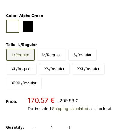
Color:
Alpha Green
Alpha
Black
Green
Talla:
L/Regular
L/Regular
M/Regular
S/Regular
XL/Regular
XS/Regular
XXL/Regular
XXXL/Regular
Sale
170.57 €
Regular
209.99 €
Price:
price
price
Tax included
Shipping calculated
at checkout
Quantity: