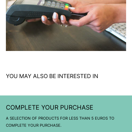
Construcción táctica robusta: materiales de alta calidad para
uso profesional intensivo
Múltiples bolsillos funcionales: almacenamiento seguro y
accesible para equipamiento esencial
Color Alpha Green versátil: perfecto para entornos naturales
y uso urbano discreto
Diseño ergonómico: libertad de movimiento sin comprometer
la protección térmica
YOU MAY ALSO BE INTERESTED IN
COMPLETE YOUR PURCHASE
A SELECTION OF PRODUCTS FOR LESS THAN 5 EUROS TO
COMPLETE YOUR PURCHASE.