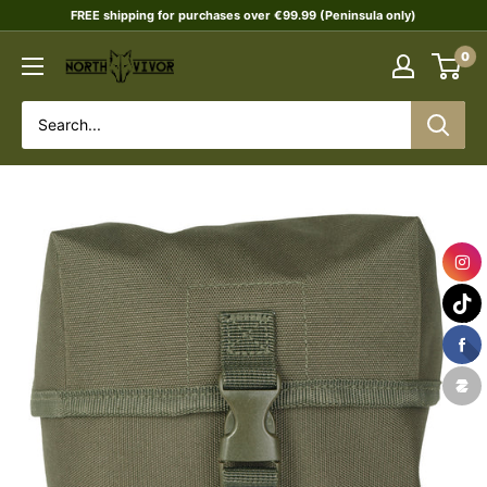
Skip
FREE shipping for purchases over €99.99 (Peninsula only)
to
0
NORTHVIVOR
content