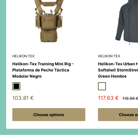
HELIKON-TEX
HELIKON-TEX
Helikon-Tex Training Mini Rig -
Helikon-Tex Urban 
Plataforma de Pecho Táctica
Softshell StormStre
Modular Negro
Green Hombre
Black
Duck Hunter
MultiCamÂ® Black
Adaptive Green
Shadow Grey
Sale
Sale
103.81 €
117.63 €
Regular
119.99 
price
price
price
Choose options
Choose o