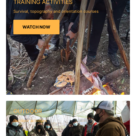
TRAINING ACTIVITIES
Survival, topography and orientation courses
WATCH NOW
OUTDOOR
Outdoor activities