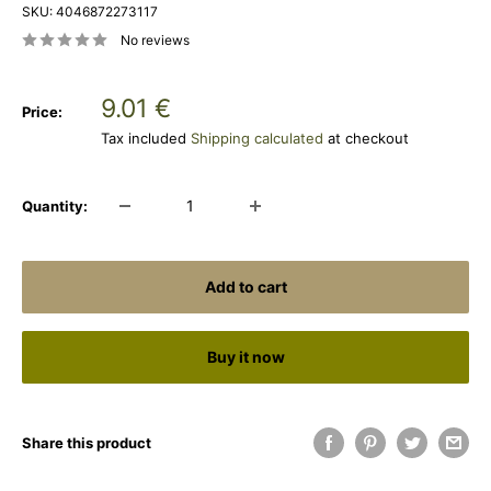
SKU:
4046872273117
No reviews
Sale
9.01 €
Price:
price
Tax included
Shipping calculated
at checkout
Quantity:
Add to cart
Buy it now
Share this product