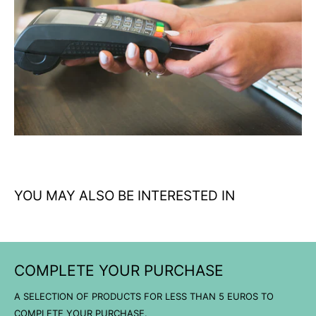
duradera
Talla XXX-Large: Corte regular cómodo que se adapta sin
restringir movimientos
Versatilidad de uso: Perfecta para casual, outdoor y
coleccionistas tácticos
Color negro atemporal: Fácil de combinar con cualquier
equipamiento
YOU MAY ALSO BE INTERESTED IN
COMPLETE YOUR PURCHASE
A SELECTION OF PRODUCTS FOR LESS THAN 5 EUROS TO
COMPLETE YOUR PURCHASE.