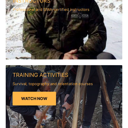
INSTRUCTORS
Professional and SIWA-certified instructors
TRAINING ACTIVITIES
Survival, topography and orientation courses
WATCH NOW