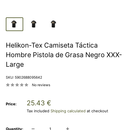
Helikon-Tex Camiseta Táctica
Hombre Pistola de Grasa Negro XXX-
Large
SKU:
5902688095642
No reviews
Sale
25.43 €
Price:
price
Tax included
Shipping calculated
at checkout
Quantity: