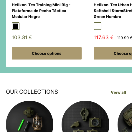
Helikon-Tex Training Mini Rig -
Helikon-Tex Urban 
Plataforma de Pecho Táctica
Softshell StormStre
Modular Negro
Green Hombre
Black
Duck Hunter
MultiCamÂ® Black
Adaptive Green
Shadow Grey
Sale
Sale
103.81 €
117.63 €
Regular
119.99 
price
price
price
Choose options
Choose o
OUR COLLECTIONS
View all