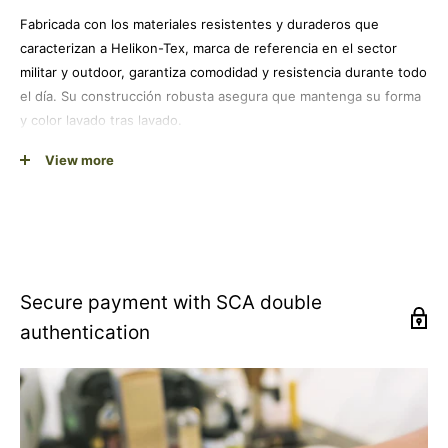
Fabricada con los materiales resistentes y duraderos que
caracterizan a Helikon-Tex, marca de referencia en el sector
militar y outdoor, garantiza comodidad y resistencia durante todo
el día. Su construcción robusta asegura que mantenga su forma
y color lavado tras lavado.
El corte regular en talla XXX-Large se adapta cómodamente al
View more
cuerpo sin restringir el movimiento, proporcionando la libertad
necesaria para cualquier actividad. El color negro atemporal
facilita su combinación con cualquier tipo de equipamiento,
desde casual hasta outdoor.
Perfecta para uso diario, actividades al aire libre o como parte de
Secure payment with SCA double
una colección táctica, esta camiseta satisface tanto las
authentication
necesidades funcionales como estéticas de quienes valoran la
calidad y el diseño con personalidad.
Diseño exclusivo: Gráfico de pistola de grasa para un estilo
táctico distintivo
Calidad Helikon-Tex: Materiales resistentes y construcción