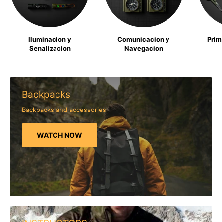
Iluminacion y
Comunicacion y
Prim
Senalizacion
Navegacion
Backpacks
Backpacks and accessories
WATCH NOW