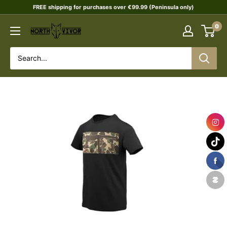
Skip
FREE shipping for purchases over €99.99 (Peninsula only)
to
0
NORTHVIVOR
content