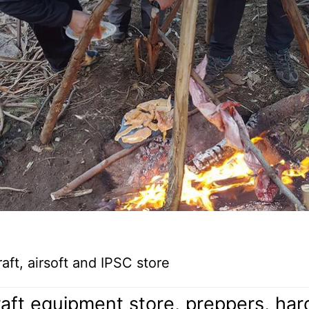
ft, airsoft and IPSC store
aft equipment store, preppers, hardw