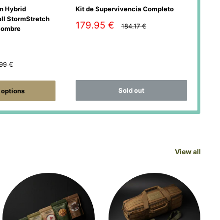
n Hybrid
Kit de Supervivencia Completo
Delt
ll StormStretch
Ver
Sale
179.95 €
Regular
184.17 €
Hombre
price
price
Sa
20
pr
y
lar
.99 €
e
Sold out
options
View all