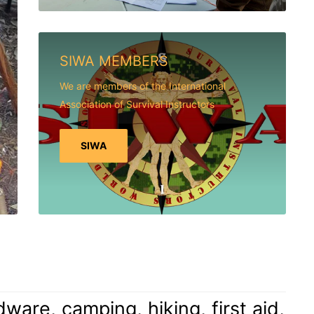
SIWA MEMBERS
We are members of the International
Association of Survival Instructors
SIWA
are, camping, hiking, first aid,