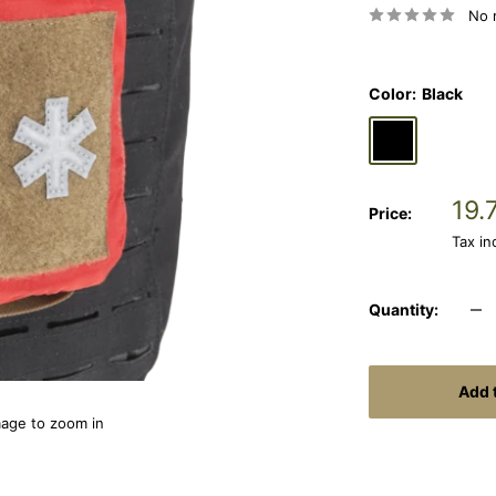
No 
Color:
Black
Black
Coyote
G
Sal
19.
Price:
pri
Tax i
Quantity:
Add 
mage to zoom in