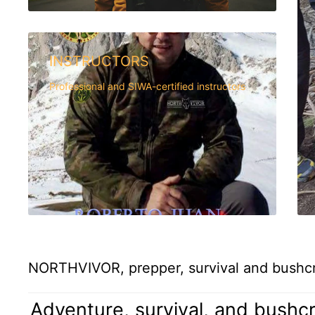
INSTRUCTORS
Professional and SIWA-certified instructors
NORTHVIVOR, prepper, survival and bushcra
Adventure, survival, and bushcr