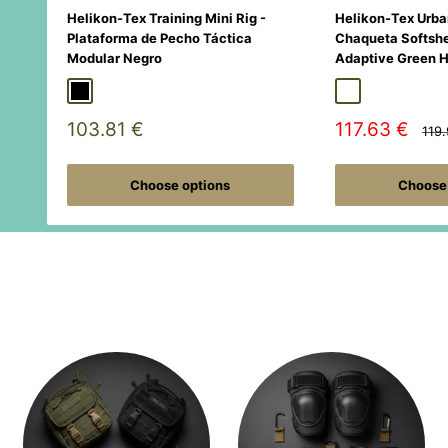
Helikon-Tex Training Mini Rig -
Helikon-Tex Urba
Plataforma de Pecho Táctica
Chaqueta Softshe
Modular Negro
Adaptive Green 
Black
Duck Hunter
MultiCamÂ® Black
Adaptive Green
Shadow Gre
Sale
Sale
103.81 €
117.63 €
Regu
119
pric
price
price
Choose options
Choose 