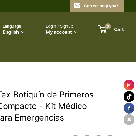
Can we help you?
Language
Login / Signup
0
Cart
English
My account
Tex Botiquín de Primeros
 Compacto - Kit Médico
 para Emergencias