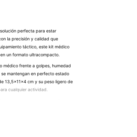
 solución perfecta para estar
n la precisión y calidad que
ipamiento táctico, este kit médico
 en un formato ultracompacto.
do médico frente a golpes, humedad
s se mantengan en perfecto estado
de 13,5x11x4 cm y su peso ligero de
ara cualquier actividad.
pidamente a los elementos médicos
en emergencias donde cada segundo
l coche, actividades de senderismo,
 sea fundamental.
ece la tranquilidad de contar con un