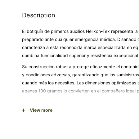
Description
El botiquín de primeros auxilios Helikon-Tex representa la
preparado ante cualquier emergencia médica. Diseñado co
caracteriza a esta reconocida marca especializada en equ
combina funcionalidad superior y resistencia excepcional
Su construcción robusta protege eficazmente el conteni
y condiciones adversas, garantizando que los suministro
cuando más los necesites. Las dimensiones optimizadas 
apenas 100 gramos lo convierten en el compañero ideal p
La organización intuitiva del interior permite acceder rá
esenciales durante situaciones críticas, factor crucial 
View more
cuenta. Su versatilidad lo hace perfecto para el hogar, e
viajes y cualquier situación donde la preparación médica
Con el respaldo de calidad Helikon-Tex, este botiquín ofr