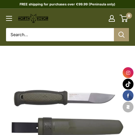
Skip
FREE shipping for purchases over €99.99 (Peninsula only)
to
0
NORTHVIVOR
content