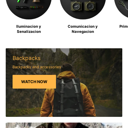
Iluminacion y
Comunicacion y
Prim
Senalizacion
Navegacion
Backpacks
Backpacks and accessories
WATCH NOW