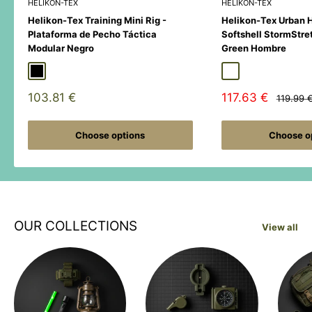
HELIKON-TEX
HELIKON-TEX
Helikon-Tex Training Mini Rig -
Helikon-Tex Urban 
Plataforma de Pecho Táctica
Softshell StormStre
Modular Negro
Green Hombre
Black
Duck Hunter
MultiCamÂ® Black
Adaptive Green
Shadow Grey
Sale
Sale
103.81 €
117.63 €
Regular
119.99 
price
price
price
Choose options
Choose o
OUR COLLECTIONS
View all