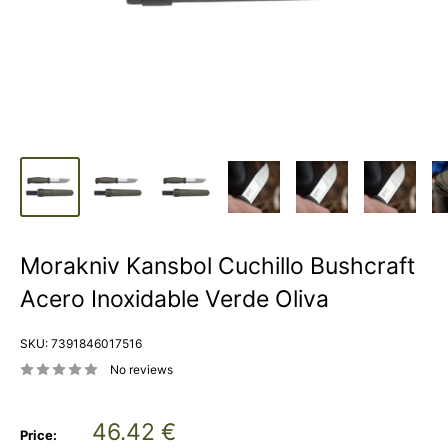
Morakniv Kansbol Cuchillo Bushcraft
Acero Inoxidable Verde Oliva
SKU:
7391846017516
No reviews
Sale
46.42 €
Price: