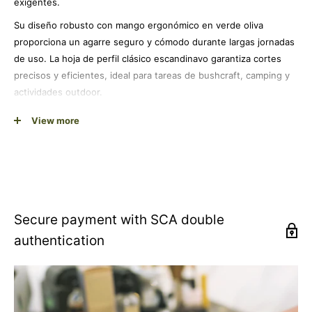
exigentes.
Su diseño robusto con mango ergonómico en verde oliva
proporciona un agarre seguro y cómodo durante largas jornadas
de uso. La hoja de perfil clásico escandinavo garantiza cortes
precisos y eficientes, ideal para tareas de bushcraft, camping y
actividades outdoor.
Con unas dimensiones compactas y un peso equilibrado de 154
View more
gramos, este cuchillo combina portabilidad y funcionalidad. Su
construcción de calidad sueca asegura años de servicio fiable en
montaña, bosque o cualquier aventura al aire libre.
Perfecto para senderistas, campistas, cazadores y entusiastas
del bushcraft que buscan una herramienta confiable y versátil
Secure payment with SCA double
para sus expediciones.
authentication
Acero inoxidable de alta calidad: resistente a la corrosión y
filo duradero
Diseño escandinavo robusto: perfecto para bushcraft y
supervivencia