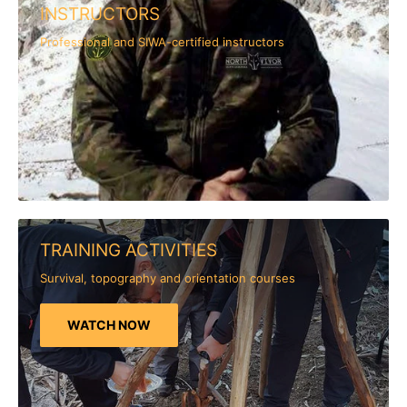
INSTRUCTORS
Professional and SIWA-certified instructors
TRAINING ACTIVITIES
Survival, topography and orientation courses
WATCH NOW