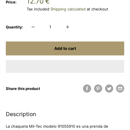
Sale
12.70 €
Price:
price
Tax included
Shipping calculated
at checkout
Quantity:
Add to cart
Share this product
Description
La chaqueta Mil-Tec modelo 91055910 es una prenda de