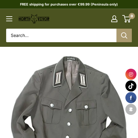
Skip
FREE shipping for purchases over €99.99 (Peninsula only)
to
0
NORTHVIVOR
content