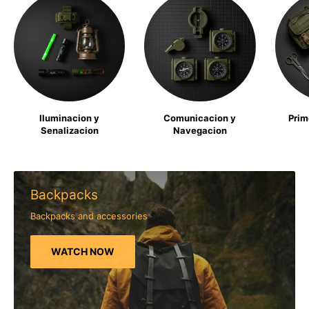
Iluminacion y
Comunicacion y
Prim
Senalizacion
Navegacion
Backpacks
Backpacks and accessories
WATCH NOW