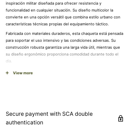
inspiración militar diseñada para ofrecer resistencia y
funcionalidad en cualquier situación. Su diseño multicolor la
convierte en una opción versátil que combina estilo urbano con
características técnicas propias del equipamiento táctico.
Fabricada con materiales duraderos, esta chaqueta está pensada
para soportar el uso intensivo y las condiciones adversas. Su
construcción robusta garantiza una larga vida útil, mientras que
su diseño ergonómico proporciona comodidad durante todo el
día.
Ideal para actividades al aire libre, deportes de aventura, airsoft,
View more
paintball o simplemente como prenda casual con carácter. La
marca Mil-Tec es reconocida por su experiencia en equipamiento
militar y outdoor, ofreciendo productos que combinan
funcionalidad profesional con accesibilidad para el usuario civil.
Su talla única la hace especialmente práctica, adaptándose a
Secure payment with SCA double
diferentes complexiones y permitiendo su uso sobre otras
authentication
prendas cuando las condiciones lo requieren.