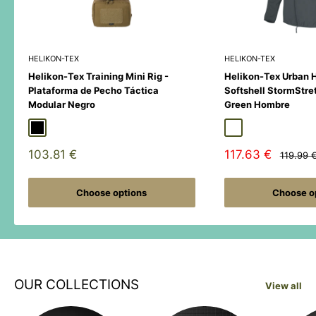
HELIKON-TEX
HELIKON-TEX
Helikon-Tex Training Mini Rig -
Helikon-Tex Urban 
Plataforma de Pecho Táctica
Softshell StormStre
Modular Negro
Green Hombre
Black
Duck Hunter
MultiCamÂ® Black
Adaptive Green
Shadow Grey
Sale
Sale
103.81 €
117.63 €
Regular
119.99 
price
price
price
Choose options
Choose o
OUR COLLECTIONS
View all