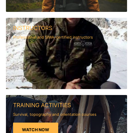
INSTRUCTORS
Professional and SIWA-certified instructors
TRAINING ACTIVITIES
Survival, topography and orientation courses
WATCH NOW