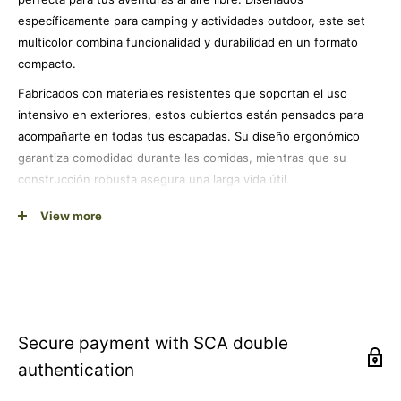
específicamente para camping y actividades outdoor, este set
multicolor combina funcionalidad y durabilidad en un formato
compacto.
Fabricados con materiales resistentes que soportan el uso
intensivo en exteriores, estos cubiertos están pensados para
acompañarte en todas tus escapadas. Su diseño ergonómico
garantiza comodidad durante las comidas, mientras que su
construcción robusta asegura una larga vida útil.
El set incluye todo lo necesario para disfrutar de tus comidas en
View more
la naturaleza con total comodidad. Su tamaño compacto facilita el
transporte y almacenamiento en tu mochila o equipaje de
camping, optimizando el espacio sin sacrificar funcionalidad.
Ideal para campistas, excursionistas, festivales al aire libre o
cualquier actividad donde necesites cubiertos fiables y
Secure payment with SCA double
prácticos. La marca Mil-Tec garantiza calidad y resistencia en
authentication
cada producto, convirtiéndose en tu aliado perfecto para la vida
outdoor.