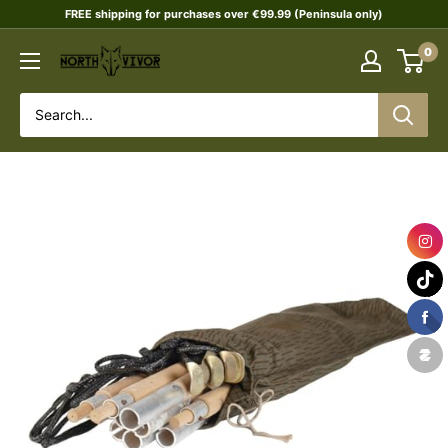
Skip
FREE shipping for purchases over €99.99 (Peninsula only)
to
0
NORTHVIVOR
content