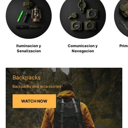
Iluminacion y
Comunicacion y
Prim
Senalizacion
Navegacion
Backpacks
Backpacks and accessories
WATCH NOW