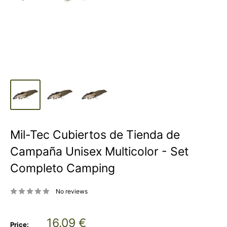
Mil-Tec Cubiertos de Tienda de
Campaña Unisex Multicolor - Set
Completo Camping
No reviews
Sale
16.09 €
Price: