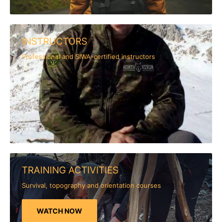
INSTRUCTORS
Professional and SIWA-certified instructors
TRAINING ACTIVITIES
Survival, topography and orientation courses
WATCH NOW