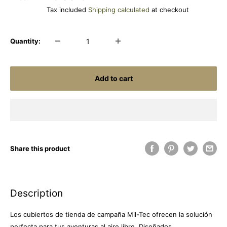
price
Tax included
Shipping calculated
at checkout
Quantity:
Add to cart
Share this product
Description
Los cubiertos de tienda de campaña Mil-Tec ofrecen la solución
perfecta para tus aventuras al aire libre. Diseñados