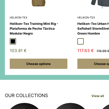
HELIKON-TEX
HELIKON-TEX
Helikon-Tex Training Mini Rig -
Helikon-Tex Urban 
Plataforma de Pecho Táctica
Softshell StormStre
Modular Negro
Green Hombre
Black
Duck Hunter
MultiCamÂ® Black
Adaptive Green
Shadow Grey
Sale
Sale
103.81 €
117.63 €
Regular
119.99 
price
price
price
Choose options
Choose o
OUR COLLECTIONS
View all