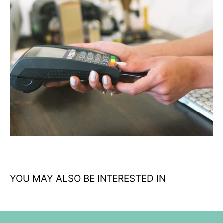
Diseño específico para camping: Cubiertos optimizados para
uso en exteriores y actividades outdoor
Construcción resistente: Materiales duraderos que soportan
el uso intensivo en la naturaleza
Formato compacto: Fácil transporte y almacenamiento en
mochilas de camping
Set completo: Todo lo necesario para disfrutar de tus comidas
al aire libre
Marca de confianza: Mil-Tec, especialista en equipamiento
outdoor de calidad
YOU MAY ALSO BE INTERESTED IN