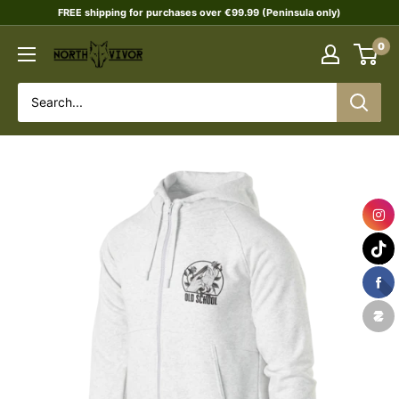
Skip
FREE shipping for purchases over €99.99 (Peninsula only)
to
0
NORTHVIVOR
content