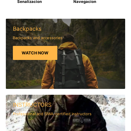
Senalizacion
Navegacion
Backpacks
Backpacks and accessories
WATCH NOW
INSTRUCTORS
Professional and SIWA-certified instructors