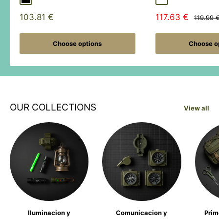
Sale
Sale
103.81 €
117.63 €
Regular
119.99 
price
price
price
Choose options
Choose o
OUR COLLECTIONS
View all
Iluminacion y
Comunicacion y
Prim