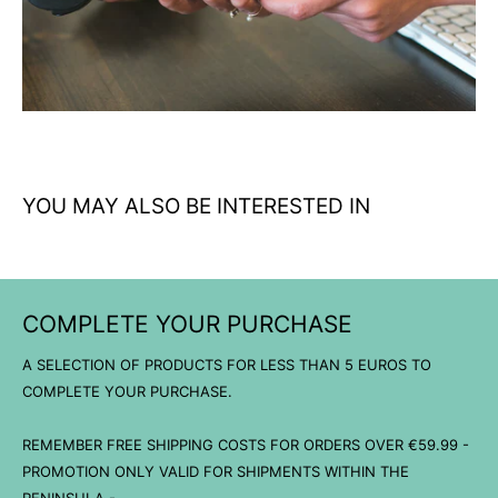
look y ocasión
Capucha funcional: protección extra contra viento y
condiciones meteorológicas adversas
Calidad Helikon-Tex: materiales resistentes que conservan
forma y color tras múltiples lavados
YOU MAY ALSO BE INTERESTED IN
COMPLETE YOUR PURCHASE
A SELECTION OF PRODUCTS FOR LESS THAN 5 EUROS TO
COMPLETE YOUR PURCHASE.
REMEMBER FREE SHIPPING COSTS FOR ORDERS OVER €59.99 -
PROMOTION ONLY VALID FOR SHIPMENTS WITHIN THE