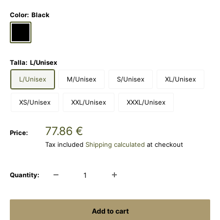
Color:
Black
Black
Light
Grey
Melange
Talla:
L/Unisex
L/Unisex
M/Unisex
S/Unisex
XL/Unisex
XS/Unisex
XXL/Unisex
XXXL/Unisex
Sale
77.86 €
Price:
price
Tax included
Shipping calculated
at checkout
Quantity:
Add to cart