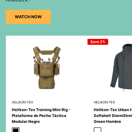
PENINSULA -
WATCH NOW
Save 2%
HELIKON-TEX
HELIKON-TEX
Helikon-Tex Training Mini Rig -
Helikon-Tex Urban 
Plataforma de Pecho Táctica
Softshell StormStre
Modular Negro
Green Hombre
Black
Duck Hunter
MultiCamÂ® Black
Adaptive Green
Shadow Grey