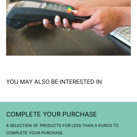
abrasiones
Talla S con ajuste perfecto para manos pequeñas y máxima
destreza
Color coyote versátil para entornos profesionales y tácticos
Construcción resistente que mantiene forma tras uso
intensivo
Transpirabilidad optimizada para comodidad durante jornadas
largas
YOU MAY ALSO BE INTERESTED IN
COMPLETE YOUR PURCHASE
A SELECTION OF PRODUCTS FOR LESS THAN 5 EUROS TO
COMPLETE YOUR PURCHASE.