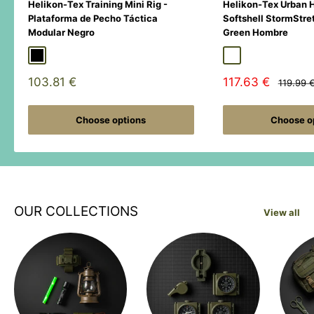
Helikon-Tex Training Mini Rig -
Helikon-Tex Urban 
Plataforma de Pecho Táctica
Softshell StormStre
Modular Negro
Green Hombre
Black
Duck Hunter
MultiCamÂ® Black
Adaptive Green
Shadow Grey
Sale
Sale
103.81 €
117.63 €
Regular
119.99 
price
price
price
Choose options
Choose o
OUR COLLECTIONS
View all