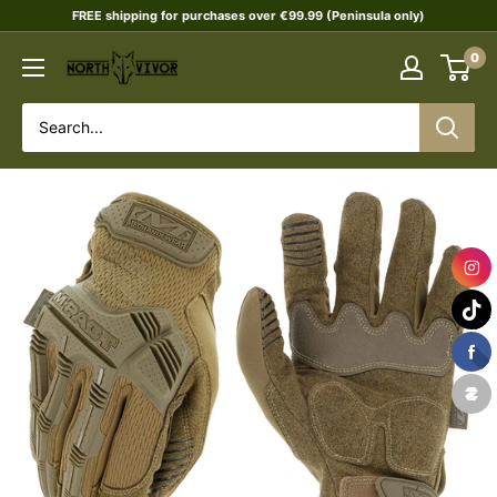
Skip
FREE shipping for purchases over €99.99 (Peninsula only)
to
0
NORTHVIVOR
content