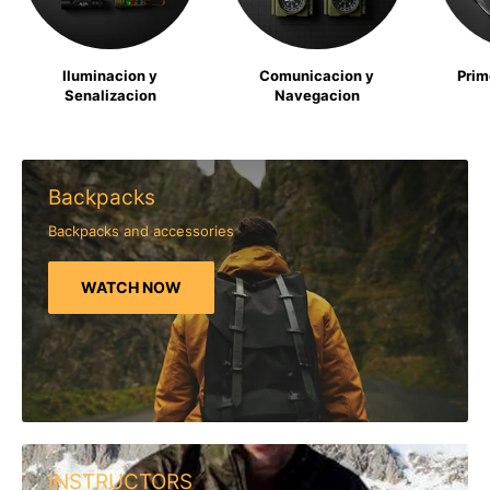
Iluminacion y
Comunicacion y
Prim
Senalizacion
Navegacion
Backpacks
Backpacks and accessories
WATCH NOW
INSTRUCTORS