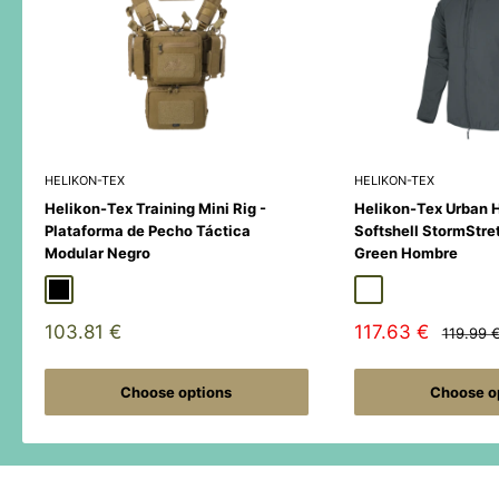
HELIKON-TEX
HELIKON-TEX
Helikon-Tex Training Mini Rig -
Helikon-Tex Urban 
Plataforma de Pecho Táctica
Softshell StormStre
Modular Negro
Green Hombre
Black
Duck Hunter
MultiCamÂ® Black
Adaptive Green
Shadow Grey
Sale
Sale
103.81 €
117.63 €
Regular
119.99 
price
price
price
Choose options
Choose o