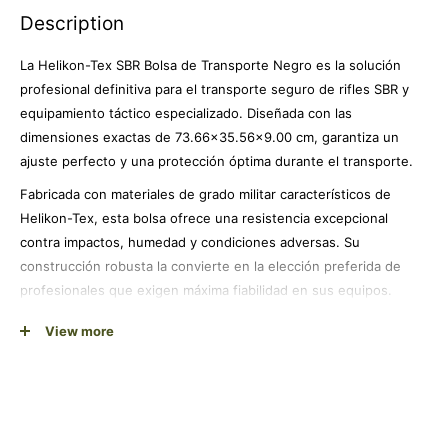
Description
La Helikon-Tex SBR Bolsa de Transporte Negro es la solución
profesional definitiva para el transporte seguro de rifles SBR y
equipamiento táctico especializado. Diseñada con las
dimensiones exactas de 73.66x35.56x9.00 cm, garantiza un
ajuste perfecto y una protección óptima durante el transporte.
Fabricada con materiales de grado militar característicos de
Helikon-Tex, esta bolsa ofrece una resistencia excepcional
contra impactos, humedad y condiciones adversas. Su
construcción robusta la convierte en la elección preferida de
profesionales que exigen máxima fiabilidad en sus equipos.
Los compartimentos internos acolchados proporcionan una
View more
protección superior, evitando daños por golpes y vibraciones
durante el transporte. El sistema de cierre reforzado asegura
que tu equipamiento permanezca completamente seguro en
cualquier situación.