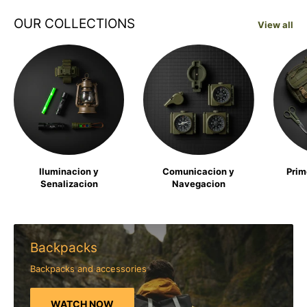
OUR COLLECTIONS
View all
Iluminacion y
Comunicacion y
Prim
Senalizacion
Navegacion
Backpacks
Backpacks and accessories
WATCH NOW