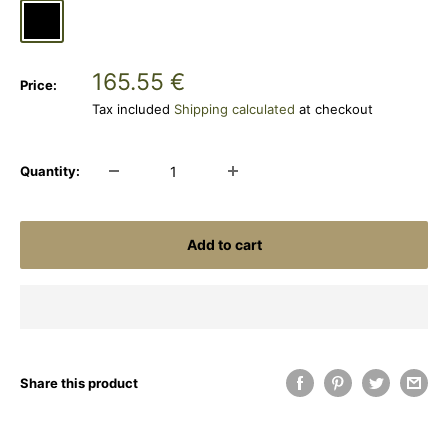
Black
MultiCamÂ®
MultiCamÂ®
/
Black
Adaptive
/
Sale
165.55 €
Price:
Green
Black
price
Tax included
Shipping calculated
at checkout
A
A
Quantity:
Add to cart
Share this product