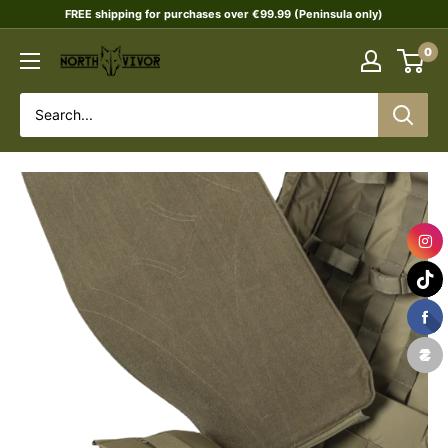
Skip
FREE shipping for purchases over €99.99 (Peninsula only)
to
0
NORTHVIVOR
content