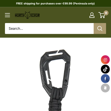
Skip
FREE shipping for purchases over €99.99 (Peninsula only)
to
0
NORTHVIVOR
content