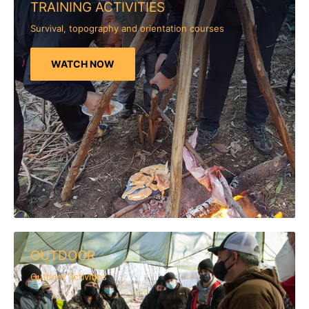
TRAINING ACTIVITIES
Survival, topography and orientation courses
WATCH NOW
OUTDOOR
Outdoor activities