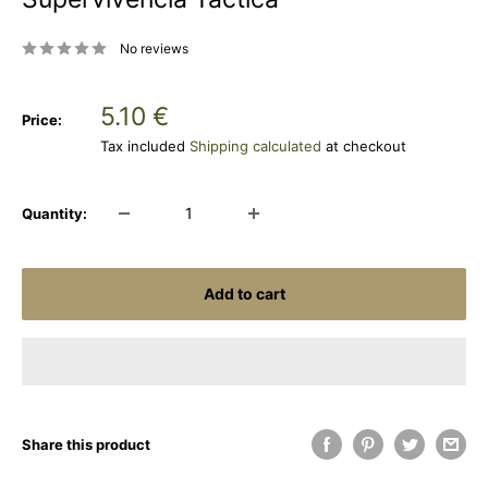
No reviews
Sale
5.10 €
Price:
price
Tax included
Shipping calculated
at checkout
Quantity:
Add to cart
Share this product