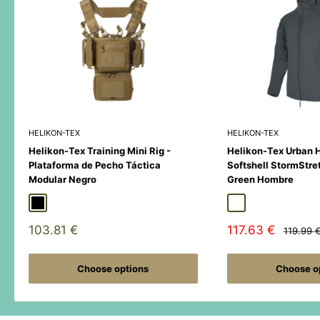
HELIKON-TEX
HELIKON-TEX
Helikon-Tex Training Mini Rig -
Helikon-Tex Urban 
Plataforma de Pecho Táctica
Softshell StormStre
Modular Negro
Green Hombre
Black
Duck Hunter
MultiCamÂ® Black
Adaptive Green
Shadow Grey
Sale
Sale
103.81 €
117.63 €
Regular
119.99 
price
price
price
Choose options
Choose o