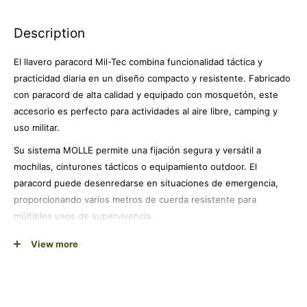
Description
El llavero paracord Mil-Tec combina funcionalidad táctica y
practicidad diaria en un diseño compacto y resistente. Fabricado
con paracord de alta calidad y equipado con mosquetón, este
accesorio es perfecto para actividades al aire libre, camping y
uso militar.
Su sistema MOLLE permite una fijación segura y versátil a
mochilas, cinturones tácticos o equipamiento outdoor. El
paracord puede desenredarse en situaciones de emergencia,
proporcionando varios metros de cuerda resistente para
múltiples usos de supervivencia.
El acabado en negro le otorga un aspecto discreto y profesional,
View more
mientras que su construcción robusta garantiza durabilidad en
condiciones extremas. Con un peso de apenas 39 gramos, es el
complemento ideal para aventureros, profesionales de seguridad
y entusiastas del equipamiento táctico.