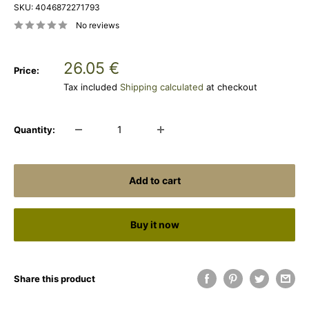
SKU:
4046872271793
No reviews
Sale
26.05 €
Price:
price
Tax included
Shipping calculated
at checkout
Quantity:
Add to cart
Buy it now
Share this product