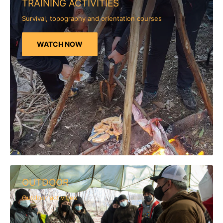
TRAINING ACTIVITIES
Survival, topography and orientation courses
WATCH NOW
OUTDOOR
Outdoor activities