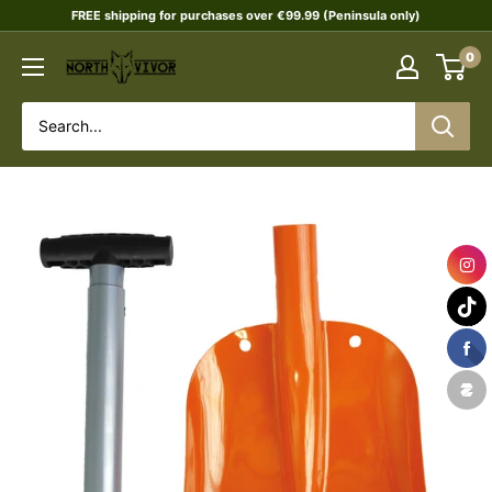
Skip
FREE shipping for purchases over €99.99 (Peninsula only)
to
0
NORTHVIVOR
content