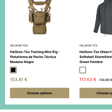
HELIKON-TEX
HELIKON-TEX
Helikon-Tex Training Mini Rig -
Helikon-Tex Urban 
Plataforma de Pecho Táctica
Softshell StormStre
Modular Negro
Green Hombre
Black
Duck Hunter
MultiCamÂ® Black
Adaptive Green
Shadow Grey
Sale
Sale
103.81 €
117.63 €
Regular
119.99 
price
price
price
Choose options
Choose o