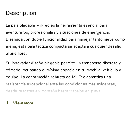
Description
La pala plegable Mil-Tec es la herramienta esencial para
aventureros, profesionales y situaciones de emergencia.
Diseñada con doble funcionalidad para manejar tanto nieve como
arena, esta pala táctica compacta se adapta a cualquier desafío
al aire libre.
Su innovador diseño plegable permite un transporte discreto y
cómodo, ocupando el mínimo espacio en tu mochila, vehículo o
equipo. La construcción robusta de Mil-Tec garantiza una
resistencia excepcional ante las condiciones más exigentes,
desde rescates en montaña hasta trabajos en playa.
Con un peso optimizado de 762 gramos, logra el equilibrio
View more
perfecto entre durabilidad y portabilidad. La funda protectora
incluida asegura un transporte seguro y mantiene tu equipo
organizado. Ideal para senderismo, camping, actividades tácticas,
emergencias vehiculares o cualquier situación donde necesites