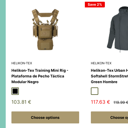
Save 2%
HELIKON-TEX
HELIKON-TEX
Helikon-Tex Training Mini Rig -
Helikon-Tex Urban 
Plataforma de Pecho Táctica
Softshell StormStre
Modular Negro
Green Hombre
Black
Duck Hunter
MultiCamÂ® Black
Adaptive Green
Shadow Grey
Sale
Sale
103.81 €
117.63 €
Regular
119.99 
price
price
price
Choose options
Choose o