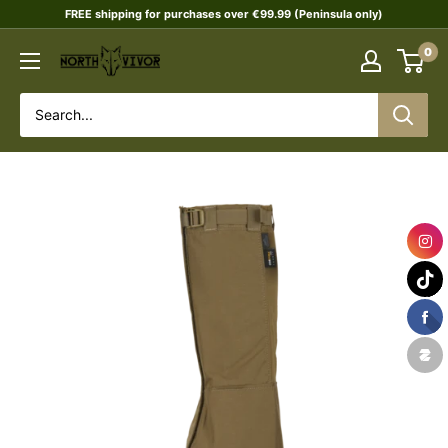
Skip
FREE shipping for purchases over €99.99 (Peninsula only)
to
0
NORTHVIVOR
content