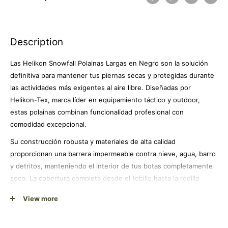
Description
Las Helikon Snowfall Polainas Largas en Negro son la solución
definitiva para mantener tus piernas secas y protegidas durante
las actividades más exigentes al aire libre. Diseñadas por
Helikon-Tex, marca líder en equipamiento táctico y outdoor,
estas polainas combinan funcionalidad profesional con
comodidad excepcional.
Su construcción robusta y materiales de alta calidad
proporcionan una barrera impermeable contra nieve, agua, barro
y detritos, manteniendo el interior de tus botas completamente
seco. La cobertura completa desde el tobillo hasta la rodilla
garantiza protección integral en terrenos difíciles.
View more
Con un peso optimizado de solo 292 gramos, estas polainas
ofrecen máxima protección sin añadir volumen innecesario a tu