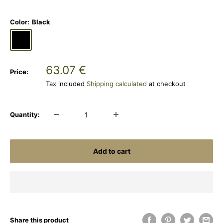
Color:
Black
Black
Coyote
US
Woodland
Sale
63.07 €
Price:
price
Tax included
Shipping calculated
at checkout
Quantity:
Add to cart
Share this product