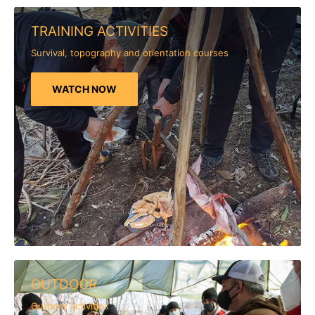
TRAINING ACTIVITIES
Survival, topography and orientation courses
WATCH NOW
OUTDOOR
Outdoor activities