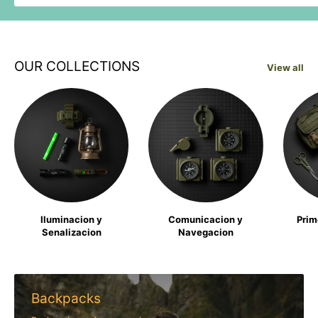
OUR COLLECTIONS
View all
Iluminacion y
Comunicacion y
Prim
Senalizacion
Navegacion
Backpacks