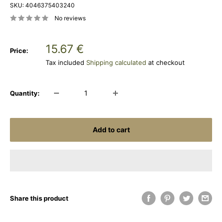
SKU:
4046375403240
No reviews
Sale
15.67 €
Price:
price
Tax included
Shipping calculated
at checkout
Quantity:
Add to cart
Share this product