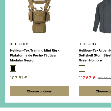
HELIKON-TEX
HELIKON-TEX
Helikon-Tex Training Mini Rig -
Helikon-Tex Urban 
Plataforma de Pecho Táctica
Softshell StormStre
Modular Negro
Green Hombre
Black
Duck Hunter
MultiCamÂ® Black
Adaptive Green
Shadow Grey
Sale
Sale
103.81 €
117.63 €
Regular
119.99 
price
price
price
Choose options
Choose o