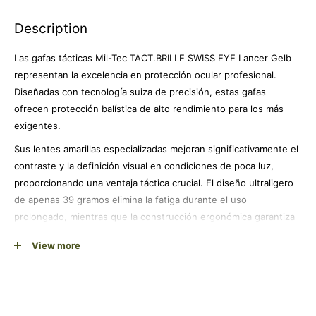
Description
Las gafas tácticas Mil-Tec TACT.BRILLE SWISS EYE Lancer Gelb
representan la excelencia en protección ocular profesional.
Diseñadas con tecnología suiza de precisión, estas gafas
ofrecen protección balística de alto rendimiento para los más
exigentes.
Sus lentes amarillas especializadas mejoran significativamente el
contraste y la definición visual en condiciones de poca luz,
proporcionando una ventaja táctica crucial. El diseño ultraligero
de apenas 39 gramos elimina la fatiga durante el uso
prolongado, mientras que la construcción ergonómica garantiza
un ajuste perfecto y sellado óptimo facial.
View more
Ideal para profesionales de seguridad, entusiastas del airsoft,
cazadores y deportistas de aventura que no comprometen la
calidad. La versatilidad de estas gafas las convierte en el
complemento perfecto para actividades tácticas, tiro deportivo y