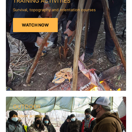
TRAINING ACTIVITIES
Survival, topography and orientation courses
WATCH NOW
OUTDOOR
Outdoor activities