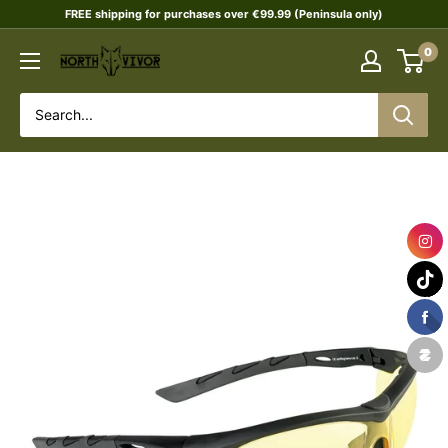
Skip
FREE shipping for purchases over €99.99 (Peninsula only)
to
0
NORTHVIVOR
content