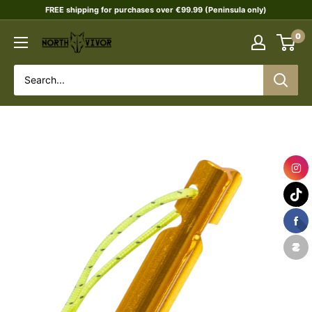
Skip
FREE shipping for purchases over €99.99 (Peninsula only)
to
0
NORTHVIVOR
content