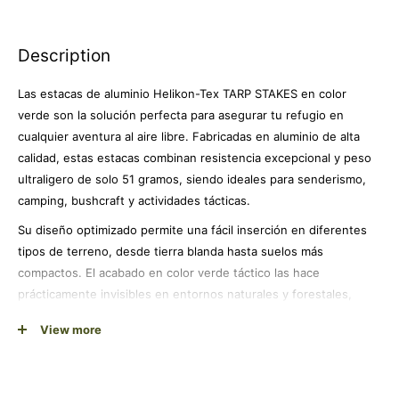
Description
Las estacas de aluminio Helikon-Tex TARP STAKES en color
verde son la solución perfecta para asegurar tu refugio en
cualquier aventura al aire libre. Fabricadas en aluminio de alta
calidad, estas estacas combinan resistencia excepcional y peso
ultraligero de solo 51 gramos, siendo ideales para senderismo,
camping, bushcraft y actividades tácticas.
Su diseño optimizado permite una fácil inserción en diferentes
tipos de terreno, desde tierra blanda hasta suelos más
compactos. El acabado en color verde táctico las hace
prácticamente invisibles en entornos naturales y forestales,
proporcionando el camuflaje perfecto para tus actividades
View more
outdoor.
Compatibles con lonas, tiendas de campaña y refugios tácticos,
estas estacas ofrecen versatilidad total para cualquier