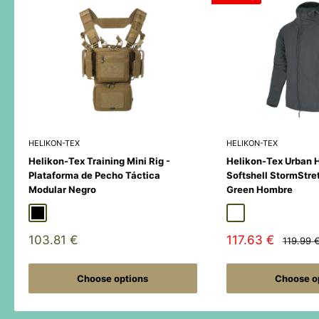
HELIKON-TEX
HELIKON-TEX
Helikon-Tex Training Mini Rig -
Helikon-Tex Urban 
Plataforma de Pecho Táctica
Softshell StormStre
Modular Negro
Green Hombre
Black
Duck Hunter
MultiCamÂ® Black
Adaptive Green
Shadow Grey
Sale
Sale
103.81 €
117.63 €
Regular
119.99 
price
price
price
Choose options
Choose o