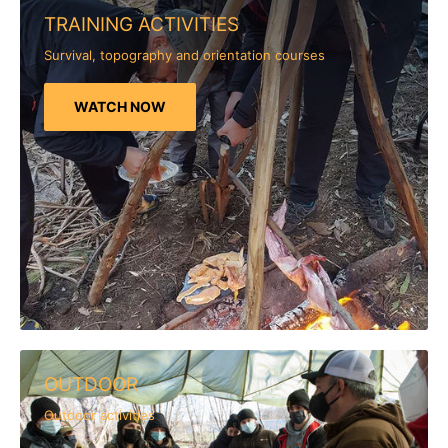
TRAINING ACTIVITIES
Survival, topography and orientation courses
WATCH NOW
OUTDOOR
Outdoor activities