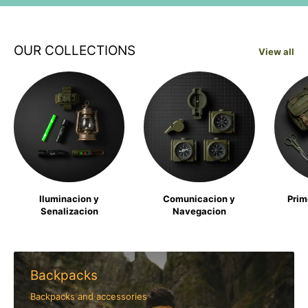
OUR COLLECTIONS
View all
Iluminacion y
Comunicacion y
Prim
Senalizacion
Navegacion
Backpacks
Backpacks and accessories