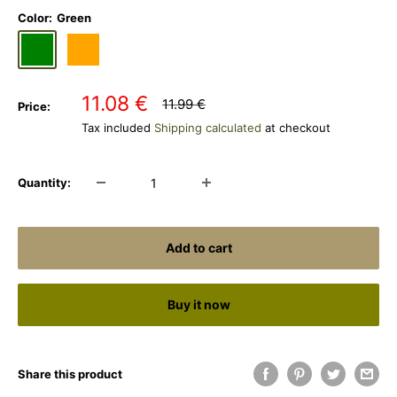
Color:
Green
Green
Orange
Sale
11.08 €
Regular
11.99 €
Price:
price
price
Tax included
Shipping calculated
at checkout
Quantity:
Add to cart
Buy it now
Share this product