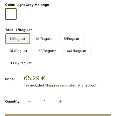
Color:
Light Grey Melange
Light
Grey
Melange
Talla:
L/Regular
L/Regular
M/Regular
S/Regular
XL/Regular
XS/Regular
XXL/Regular
XXXL/Regular
Sale
65.29 €
Price:
price
Tax included
Shipping calculated
at checkout
Quantity: