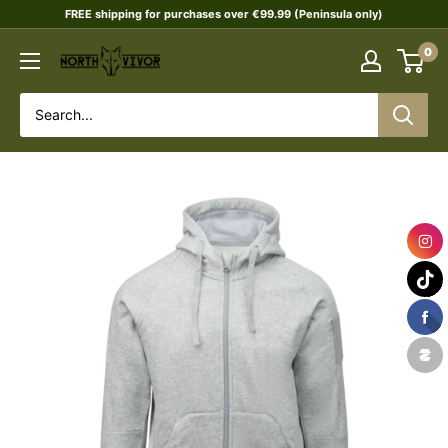
Skip
FREE shipping for purchases over €99.99 (Peninsula only)
to
0
NORTHVIVOR
content