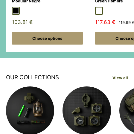
Modular Negro
Green Hombre
Black
Duck Hunter
MultiCamÂ® Black
Adaptive Green
Shadow Grey
Sale
Sale
103.81 €
117.63 €
Regular
119.99 
price
price
price
Choose options
Choose o
OUR COLLECTIONS
View all