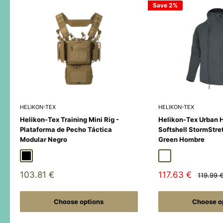
Save 2%
HELIKON-TEX
HELIKON-TEX
Helikon-Tex Training Mini Rig -
Helikon-Tex Urban 
Plataforma de Pecho Táctica
Softshell StormStre
Modular Negro
Green Hombre
Black
Duck Hunter
MultiCamÂ® Black
Adaptive Green
Shadow Grey
Sale
Sale
103.81 €
117.63 €
Regular
119.99 
price
price
price
Choose options
Choose o