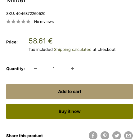
SKU:
4046872260520
No reviews
Sale
58.61 €
Price:
price
Tax included
Shipping calculated
at checkout
Quantity:
Add to cart
Buy it now
Share this product