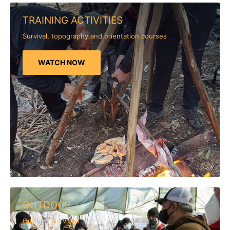
TRAINING ACTIVITIES
Survival, topography and orientation courses
WATCH NOW
OUTDOOR
Outdoor activities