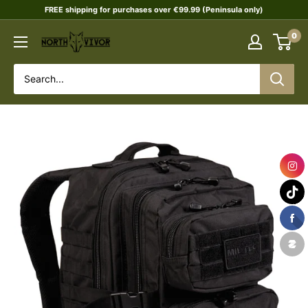
Skip
FREE shipping for purchases over €99.99 (Peninsula only)
to
0
NORTHVIVOR
content