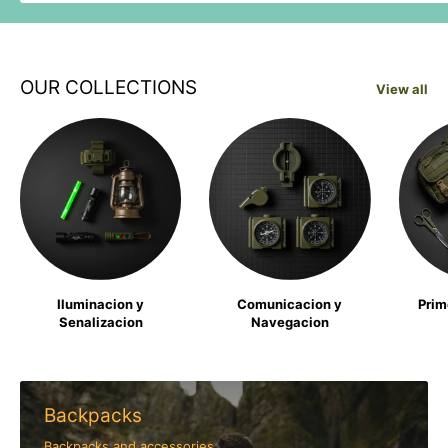
OUR COLLECTIONS
View all
Iluminacion y
Comunicacion y
Prim
Senalizacion
Navegacion
Backpacks
Backpacks and accessories