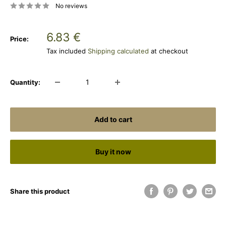
No reviews
Sale
6.83 €
Price:
price
Tax included
Shipping calculated
at checkout
Quantity:
Add to cart
Buy it now
Share this product