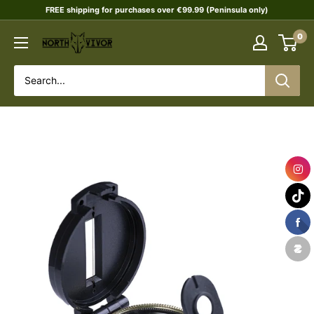
Skip
FREE shipping for purchases over €99.99 (Peninsula only)
to
0
NORTHVIVOR
content