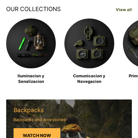
OUR COLLECTIONS
View all
Iluminacion y
Comunicacion y
Prim
Senalizacion
Navegacion
Backpacks
Backpacks and accessories
WATCH NOW