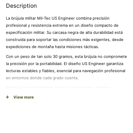
Description
La brújula militar Mil-Tec US Engineer combina precisión
profesional y resistencia extrema en un diseño compacto de
especificación militar. Su carcasa negra de alta durabilidad está
construida para soportar las condiciones más exigentes, desde
expediciones de montaña hasta misiones tácticas.
Con un peso de tan solo 30 gramos, esta brújula no compromete
la precisión por la portabilidad. El diseño US Engineer garantiza
lecturas estables y fiables, esencial para navegación profesional
en entornos donde cada grado cuenta.
Perfecta para actividades outdoor, senderismo, camping,
supervivencia y uso profesional. Su tamaño compacto permite
View more
llevarla discretamente en cualquier equipo, mientras que su
construcción militar asegura un rendimiento constante
temporada tras temporada.
La combinación de tecnología militar probada y materiales de alta