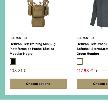
HELIKON-TEX
HELIKON-TEX
Helikon-Tex Training Mini Rig -
Helikon-Tex Urban 
Plataforma de Pecho Táctica
Softshell StormStre
Modular Negro
Green Hombre
Black
Duck Hunter
MultiCamÂ® Black
Adaptive Green
Shadow Grey
Sale
Sale
103.81 €
117.63 €
Regular
119.99 
price
price
price
Choose options
Choose o