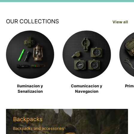
OUR COLLECTIONS
View all
Iluminacion y
Comunicacion y
Prim
Senalizacion
Navegacion
Backpacks
Backpacks and accessories