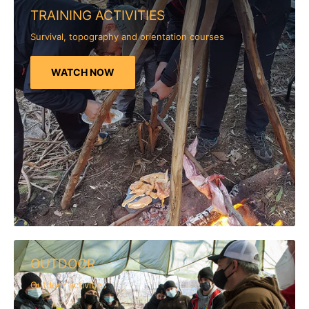
TRAINING ACTIVITIES
Survival, topography and orientation courses
WATCH NOW
OUTDOOR
Outdoor activities