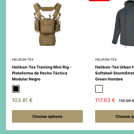
HELIKON-TEX
HELIKON-TEX
Helikon-Tex Training Mini Rig -
Helikon-Tex Urban 
Plataforma de Pecho Táctica
Softshell StormStre
Modular Negro
Green Hombre
Black
Duck Hunter
MultiCamÂ® Black
Adaptive Green
Shadow Grey
Sale
Sale
103.81 €
117.63 €
Regular
119.99 
price
price
price
Choose options
Choose o