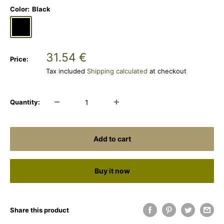
Color:
Black
Black
Shadow
Grey
Sale
31.54 €
Price:
price
Tax included
Shipping calculated
at checkout
Quantity:
Add to cart
Buy it now
Share this product