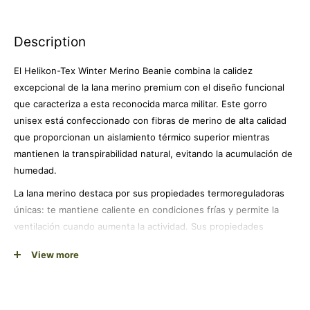
Description
El Helikon-Tex Winter Merino Beanie combina la calidez
excepcional de la lana merino premium con el diseño funcional
que caracteriza a esta reconocida marca militar. Este gorro
unisex está confeccionado con fibras de merino de alta calidad
que proporcionan un aislamiento térmico superior mientras
mantienen la transpirabilidad natural, evitando la acumulación de
humedad.
La lana merino destaca por sus propiedades termoreguladoras
únicas: te mantiene caliente en condiciones frías y permite la
ventilación cuando aumenta la actividad. Sus propiedades
antibacterianas naturales resisten la formación de olores,
View more
permitiendo un uso prolongado sin comprometer la frescura.
El diseño clásico en color negro ofrece versatilidad total,
adaptándose perfectamente tanto a actividades outdoor como al