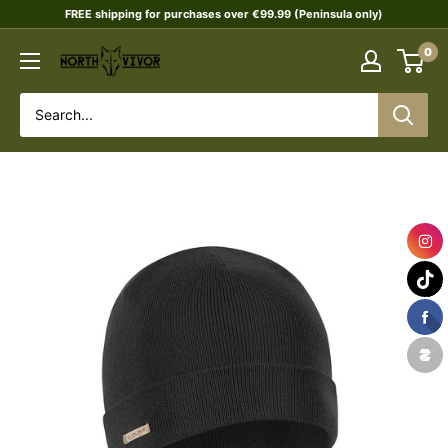
Skip
FREE shipping for purchases over €99.99 (Peninsula only)
to
0
NORTHVIVOR
content